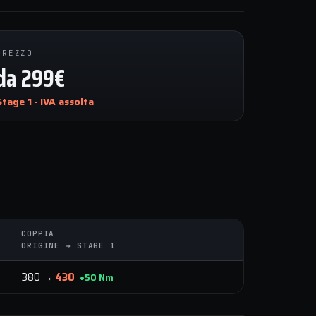
PREZZO
da 299€
Stage 1 · IVA assolta
COPPIA
ORIGINE → STAGE 1
380 →
430
+50 Nm