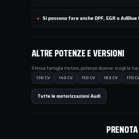
Si possono fare anche DPF, EGR o AdBlue O
ALTRE POTENZE E VERSIONI
Stessa famiglia motore, potenze diverse: scegli la tu
136 CV
140 CV
150 CV
163 CV
170 C
Tutte le motorizzazioni Audi
PRENOTA 