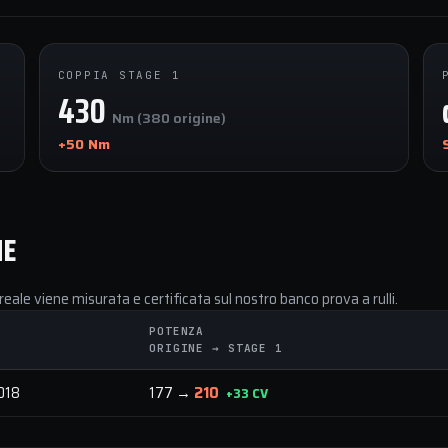
COPPIA STAGE 1
430
Nm (380 origine)
+50 Nm
NE
reale viene misurata e certificata sul nostro banco prova a rulli.
POTENZA
ORIGINE → STAGE 1
018
177 →
210
+33 CV