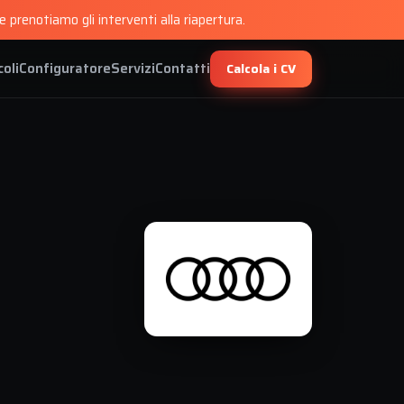
 prenotiamo gli interventi alla riapertura.
coli
Configuratore
Servizi
Contatti
Calcola i CV