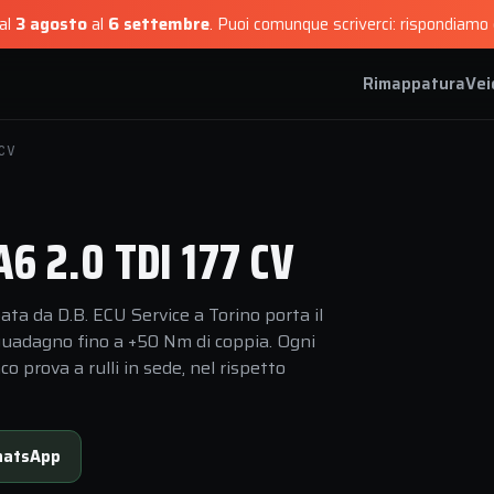
dal
3 agosto
al
6 settembre
.
Puoi comunque scriverci: rispondiamo e
Rimappatura
Vei
CV
 2.0 TDI 177 CV
ta da D.B. ECU Service a Torino porta il
 guadagno fino a +50 Nm di coppia. Ogni
 prova a rulli in sede, nel rispetto
atsApp