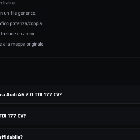
ntralina.
 un file generico.
afico potenza/coppia.
 frizione e cambio.
e alla mappa originale.
ra Audi A6 2.0 TDI 177 CV?
TDI 177 CV?
ffidabile?