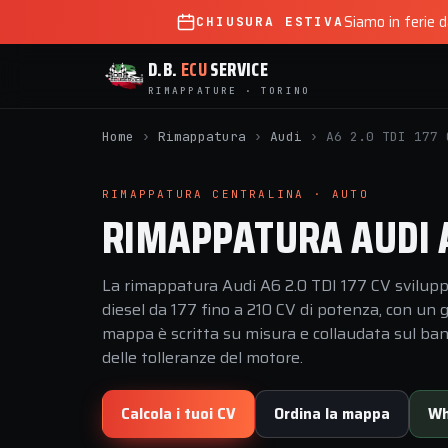
Siamo in ferie 
CHIUSURA ESTIVA
D.B.
ECU
SERVICE
RIMAPPATURE · TORINO
Home
›
Rimappatura
›
Audi
›
A6 2.0 TDI 177 
RIMAPPATURA CENTRALINA · AUTO
RIMAPPATURA AUDI A6
La rimappatura Audi A6 2.0 TDI 177 CV sviluppa
diesel da 177 fino a 210 CV di potenza, con un
mappa è scritta su misura e collaudata sul banco
delle tolleranze del motore.
Calcola i tuoi CV
Ordina la mappa
Wh