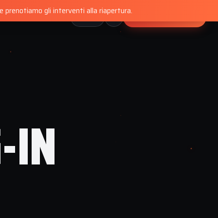
 prenotiamo gli interventi alla riapertura.
PRENOTA MAPPATURA
🇮🇹
NSIONI
CONTATTI
IT
-IN