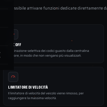
coli è possibile attivare funzioni dedicate direttamente d
DTC OFF
Eliminazione selettiva dei codici guasto dalla centralina
E
motore, in modo che non vengano più visualizzati.
LIMITATORE DI VELOCITÀ
Il limitatore di velocità del veicolo viene rimosso, per
raggiungere la massima velocità.