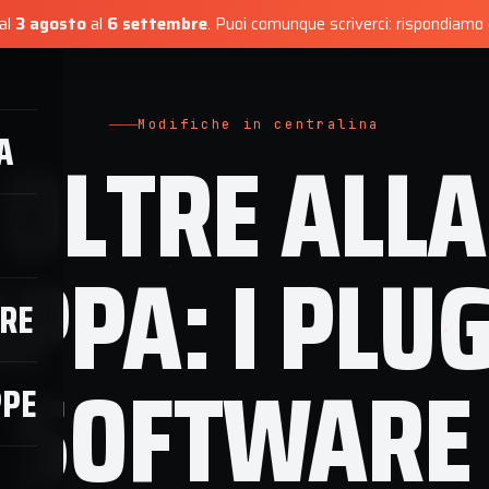
dal
3 agosto
al
6 settembre
.
Puoi comunque scriverci: rispondiamo e
RVIZI
CONFIGURATORE
NEGOZIO MAPPE
OFFICINA
RECE
Modifiche in centralina
A
OLTRE ALLA
PPA: I PLUG
RE
SOFTWARE
PPE