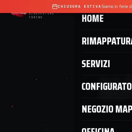
D.B.
ECU
SERVICE
Siamo in ferie 
CHIUSURA ESTIVA
HOME
RIMAPPATURA
SE
HOME
RIMAPPATURE ·
TORINO
RIMAPPATUR
SERVIZI
MA
CONFIGURATO
NEGOZIO MA
OFFICINA