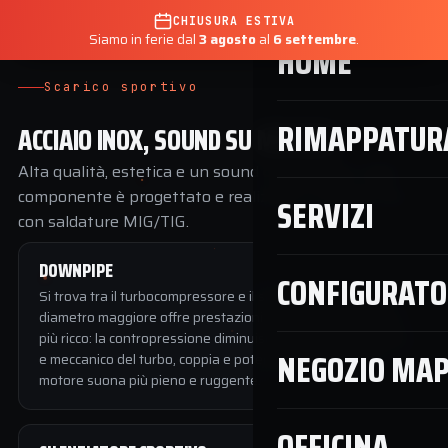
CHIUSURA ESTIVA
D.B.
ECU
SERVICE
🇮🇹
Siamo in ferie dal
3 agosto
al
6 settembre
.
HOME
RIMAPPATURE · TORINO
Scarico sportivo
RIMAPPATUR
ACCIAIO INOX, SOUND SU MISURA
Alta qualità, estetica e un sound coinvolgente. Ogni
componente è progettato e realizzato in acciaio inox
SERVIZI
con saldature MIG/TIG.
DOWNPIPE
CONFIGURATO
Si trova tra il turbocompressore e il sistema di scarico. Un
diametro maggiore offre prestazioni migliorate e un suono
più ricco: la contropressione diminuisce, cala il carico termico
NEGOZIO MA
e meccanico del turbo, coppia e potenza aumentano e il
motore suona più pieno e ruggente.
OFFICINA