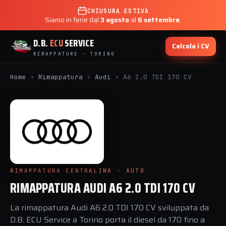
CHIUSURA ESTIVA
Siamo in ferie dal
3 agosto
al
6 settembre
.
D.B.
ECU
SERVICE
Calcola i CV
RIMAPPATURE · TORINO
Home
›
Rimappatura
›
Audi
›
A6 2.0 TDI 170 CV
RIMAPPATURA CENTRALINA · AUTO
RIMAPPATURA AUDI A6 2.0 TDI 170 CV
La rimappatura Audi A6 2.0 TDI 170 CV sviluppata da
D.B. ECU Service a Torino porta il diesel da 170 fino a