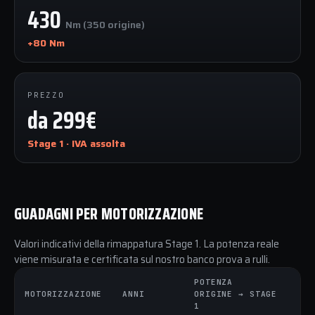
430
Nm (350 origine)
+80 Nm
PREZZO
da 299€
Stage 1 · IVA assolta
GUADAGNI PER MOTORIZZAZIONE
Valori indicativi della rimappatura Stage 1. La potenza reale
viene misurata e certificata sul nostro banco prova a rulli.
POTENZA
C
MOTORIZZAZIONE
ANNI
ORIGINE → STAGE
O
1
1