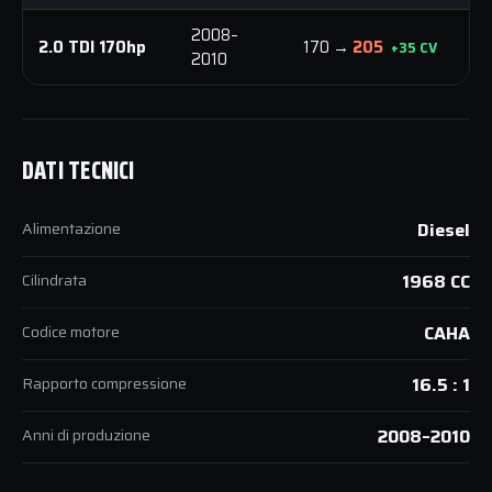
2008–
2.0 TDI 170hp
170 →
205
3
+35 CV
2010
DATI TECNICI
Alimentazione
Diesel
Cilindrata
1968 CC
Codice motore
CAHA
Rapporto compressione
16.5 : 1
Anni di produzione
2008–2010