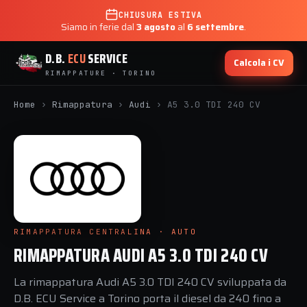
CHIUSURA ESTIVA
Siamo in ferie dal
3 agosto
al
6 settembre
.
D.B.
ECU
SERVICE
Calcola i CV
RIMAPPATURE · TORINO
Home
›
Rimappatura
›
Audi
›
A5 3.0 TDI 240 CV
RIMAPPATURA CENTRALINA · AUTO
RIMAPPATURA AUDI A5 3.0 TDI 240 CV
La rimappatura Audi A5 3.0 TDI 240 CV sviluppata da
D.B. ECU Service a Torino porta il diesel da 240 fino a