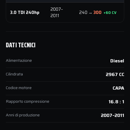
2007–
5
3.0 TDI 240hp
240 →
300
+60 CV
2011
N
DATI TECNICI
Alimentazione
Diesel
Cilindrata
2967 CC
Codice motore
CAPA
Rapporto compressione
16.8 : 1
Anni di produzione
2007–2011