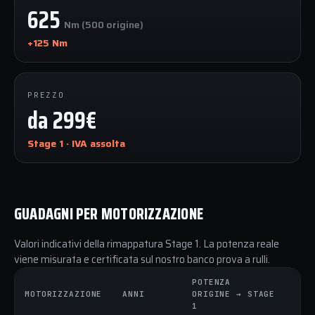
625
Nm (500 origine)
+125 Nm
PREZZO
da 299€
Stage 1 · IVA assolta
GUADAGNI PER MOTORIZZAZIONE
Valori indicativi della rimappatura Stage 1. La potenza reale
viene misurata e certificata sul nostro banco prova a rulli.
POTENZA
C
MOTORIZZAZIONE
ANNI
ORIGINE → STAGE
O
1