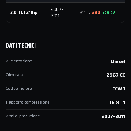
2007–
5
3.0 TDI 211hp
211 →
290
+79 CV
2011
N
DATI TECNICI
Alimentazione
Diesel
Cilindrata
2967 CC
Codice motore
CCWB
Rapporto compressione
16.8 : 1
Anni di produzione
2007–2011