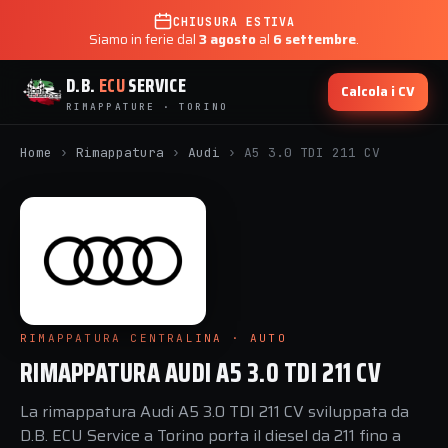
CHIUSURA ESTIVA
Siamo in ferie dal
3 agosto
al
6 settembre
.
D.B.
ECU
SERVICE
Calcola i CV
RIMAPPATURE · TORINO
Home
›
Rimappatura
›
Audi
›
A5 3.0 TDI 211 CV
RIMAPPATURA CENTRALINA · AUTO
RIMAPPATURA AUDI A5 3.0 TDI 211 CV
La rimappatura Audi A5 3.0 TDI 211 CV sviluppata da
D.B. ECU Service a Torino porta il diesel da 211 fino a