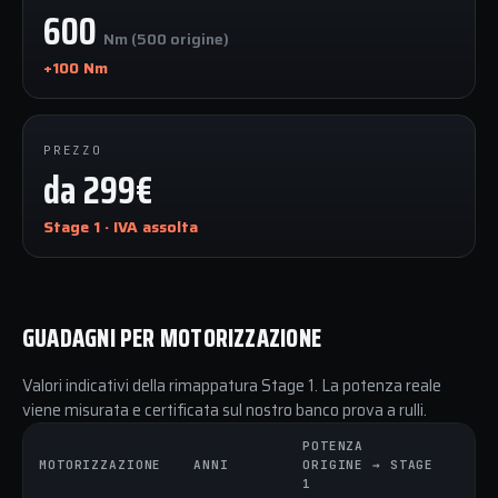
600
Nm (500 origine)
+100 Nm
PREZZO
da 299€
Stage 1 · IVA assolta
GUADAGNI PER MOTORIZZAZIONE
Valori indicativi della rimappatura Stage 1. La potenza reale
viene misurata e certificata sul nostro banco prova a rulli.
POTENZA
CO
MOTORIZZAZIONE
ANNI
ORIGINE → STAGE
OR
1