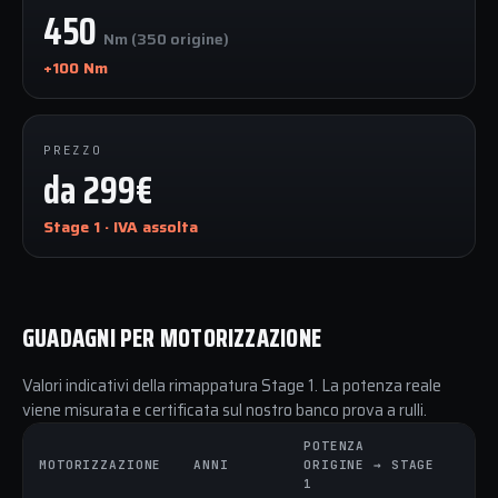
450
Nm (350 origine)
+100 Nm
PREZZO
da 299€
Stage 1 · IVA assolta
GUADAGNI PER MOTORIZZAZIONE
Valori indicativi della rimappatura Stage 1. La potenza reale
viene misurata e certificata sul nostro banco prova a rulli.
POTENZA
CO
MOTORIZZAZIONE
ANNI
ORIGINE → STAGE
OR
1