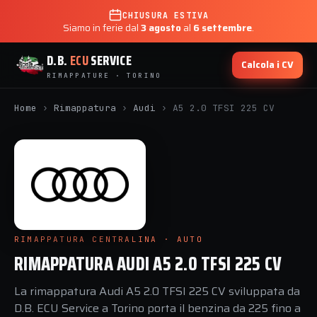
CHIUSURA ESTIVA
Siamo in ferie dal
3 agosto
al
6 settembre
.
D.B.
ECU
SERVICE
Calcola i CV
RIMAPPATURE · TORINO
Home
›
Rimappatura
›
Audi
›
A5 2.0 TFSI 225 CV
RIMAPPATURA CENTRALINA · AUTO
RIMAPPATURA AUDI A5 2.0 TFSI 225 CV
La rimappatura Audi A5 2.0 TFSI 225 CV sviluppata da
D.B. ECU Service a Torino porta il benzina da 225 fino a