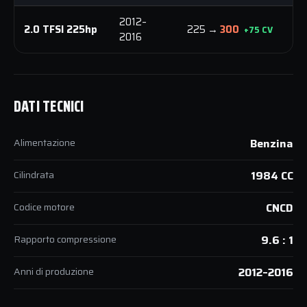
2012–
3
2.0 TFSI 225hp
225 →
300
+75 CV
2016
N
DATI TECNICI
Alimentazione
Benzina
Cilindrata
1984 CC
Codice motore
CNCD
Rapporto compressione
9.6 : 1
Anni di produzione
2012–2016