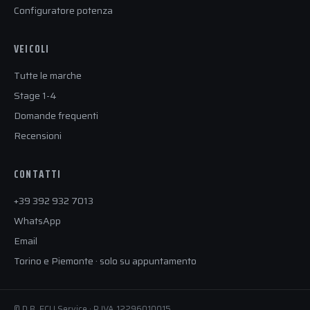
Configuratore potenza
VEICOLI
Tutte le marche
Stage 1-4
Domande frequenti
Recensioni
CONTATTI
+39 392 932 7013
WhatsApp
Email
Torino e Piemonte · solo su appuntamento
© D.B. ECU Service · P.IVA 12296010015