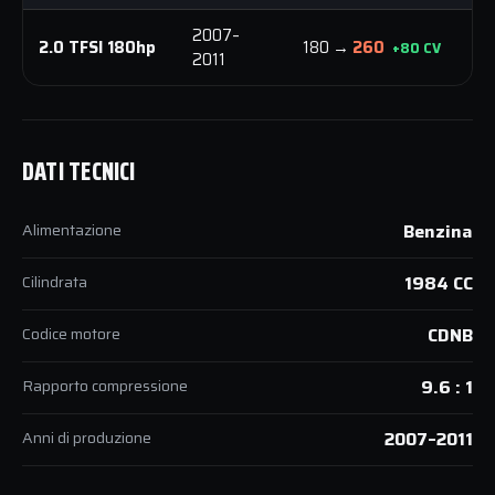
2007–
3
2.0 TFSI 180hp
180 →
260
+80 CV
2011
N
DATI TECNICI
Alimentazione
Benzina
Cilindrata
1984 CC
Codice motore
CDNB
Rapporto compressione
9.6 : 1
Anni di produzione
2007–2011