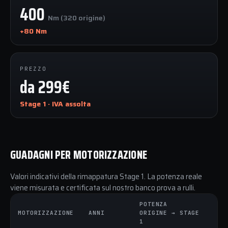
400
Nm (320 origine)
+80 Nm
PREZZO
da 299€
Stage 1 · IVA assolta
GUADAGNI PER MOTORIZZAZIONE
Valori indicativi della rimappatura Stage 1. La potenza reale
viene misurata e certificata sul nostro banco prova a rulli.
POTENZA
C
MOTORIZZAZIONE
ANNI
ORIGINE → STAGE
O
1
1