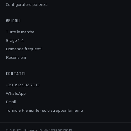
Configuratore potenza
VEICOLI
Tutte le marche
Stage 1-4
Domande frequenti
Recensioni
CONTATTI
+39 392 932 7013
WhatsApp
Email
Torino e Piemonte · solo su appuntamento
© D.B. ECU Service · P.IVA 12296010015