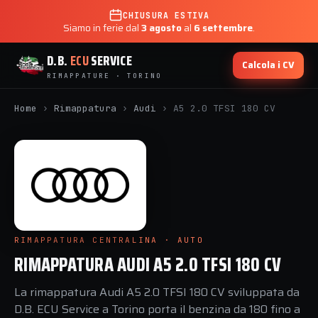
CHIUSURA ESTIVA
Siamo in ferie dal
3 agosto
al
6 settembre
.
D.B.
ECU
SERVICE
Calcola i CV
RIMAPPATURE · TORINO
Home
›
Rimappatura
›
Audi
›
A5 2.0 TFSI 180 CV
RIMAPPATURA CENTRALINA · AUTO
RIMAPPATURA AUDI A5 2.0 TFSI 180 CV
La rimappatura Audi A5 2.0 TFSI 180 CV sviluppata da
D.B. ECU Service a Torino porta il benzina da 180 fino a