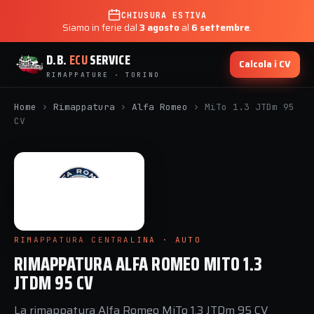
CHIUSURA ESTIVA
Siamo in ferie dal
3 agosto
al
6 settembre
.
D.B.
ECU
SERVICE
Calcola i CV
RIMAPPATURE · TORINO
Home
›
Rimappatura
›
Alfa Romeo
›
MiTo 1.3 JTDm 95
CV
RIMAPPATURA CENTRALINA · AUTO
RIMAPPATURA ALFA ROMEO MITO 1.3
JTDM 95 CV
La rimappatura Alfa Romeo MiTo 1.3 JTDm 95 CV