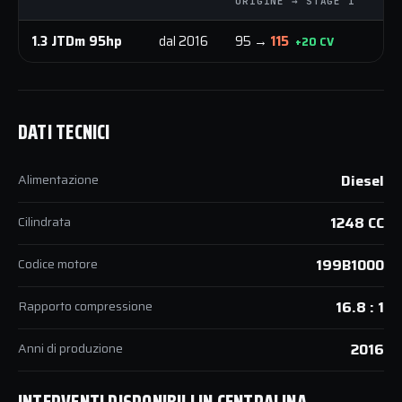
ORIGINE → STAGE 1
OR
1.3 JTDm 95hp
dal 2016
95 →
115
20
+20 CV
DATI TECNICI
Alimentazione
Diesel
Cilindrata
1248 CC
Codice motore
199B1000
Rapporto compressione
16.8 : 1
Anni di produzione
2016