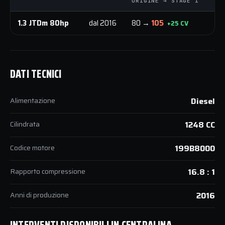
ORIGINE → STAGE 1
OR
1.3 JTDm 80hp
dal 2016
80 →
105
20
+25 CV
DATI TECNICI
Alimentazione
Diesel
Cilindrata
1248 CC
Codice motore
199B8000
Rapporto compressione
16.8 : 1
Anni di produzione
2016