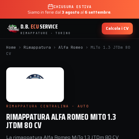
CHIUSURA ESTIVA
Siamo in ferie dal
3 agosto
al
6 settembre
.
D.B.
ECU
SERVICE
Calcola i CV
RIMAPPATURE · TORINO
Home
›
Rimappatura
›
Alfa Romeo
›
MiTo 1.3 JTDm 80
CV
RIMAPPATURA CENTRALINA · AUTO
RIMAPPATURA ALFA ROMEO MITO 1.3
JTDM 80 CV
La rimappatura Alfa Romeo MiTo 1.3 JTDm 80 CV