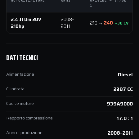
MOTORIZZAZIONE
ANNI
ORIGINE → STAGE
1
2.4 JTDm 20V
2008–
210 →
240
+30 CV
210hp
2011
DATI TECNICI
Alimentazione
Diesel
Cilindrata
2387 CC
Codice motore
939A9000
Rapporto compressione
17.0 : 1
Anni di produzione
2008–2011