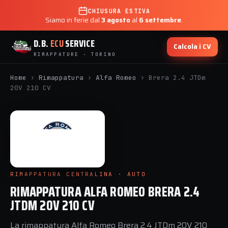
CHIUSURA ESTIVA
Siamo in ferie dal
3 agosto
al
6 settembre
.
D.B.
ECU
SERVICE
Calcola i CV
RIMAPPATURE · TORINO
Home
›
Rimappatura
›
Alfa Romeo
›
Brera 2.4 JTDm
20V 210 CV
RIMAPPATURA CENTRALINA · AUTO
RIMAPPATURA ALFA ROMEO BRERA 2.4
JTDM 20V 210 CV
La rimappatura Alfa Romeo Brera 2.4 JTDm 20V 210