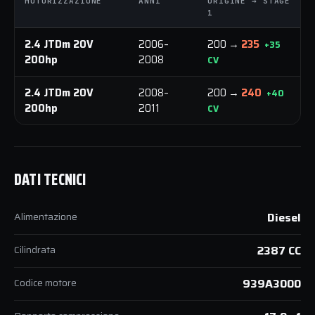
MOTORIZZAZIONE
ANNI
ORIGINE → STAGE
1
2.4 JTDm 20V
2006–
200 →
235
+35
200hp
2008
CV
2.4 JTDm 20V
2008–
200 →
240
+40
200hp
2011
CV
DATI TECNICI
Alimentazione
Diesel
Cilindrata
2387 CC
Codice motore
939A3000