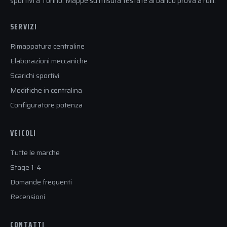
sportivi a Torino. Mappe su misura testate al banco prova a rulli.
SERVIZI
Rimappatura centraline
Elaborazioni meccaniche
Scarichi sportivi
Modifiche in centralina
Configuratore potenza
VEICOLI
Tutte le marche
Stage 1-4
Domande frequenti
Recensioni
CONTATTI