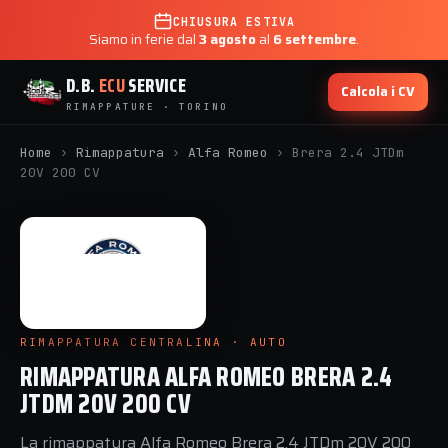
CHIUSURA ESTIVA
Siamo in ferie dal
3 agosto
al
6 settembre
.
D.B.
ECU
SERVICE
Calcola i CV
RIMAPPATURE · TORINO
Home
›
Rimappatura
›
Alfa Romeo
›
Brera 2.4 JTDm
20V 200 CV
RIMAPPATURA CENTRALINA · AUTO
RIMAPPATURA ALFA ROMEO BRERA 2.4
JTDM 20V 200 CV
La rimappatura Alfa Romeo Brera 2.4 JTDm 20V 200