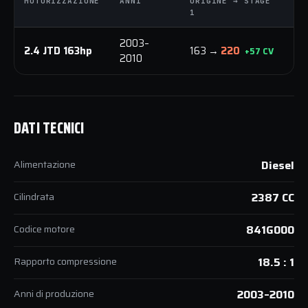
MOTORIZZAZIONE
ANNI
ORIGINE → STAGE
O
1
1
2003–
2.4 JTD 163hp
163 →
220
3
+57 CV
2010
DATI TECNICI
Alimentazione
Diesel
Cilindrata
2387 CC
Codice motore
841G000
Rapporto compressione
18.5 : 1
Anni di produzione
2003–2010