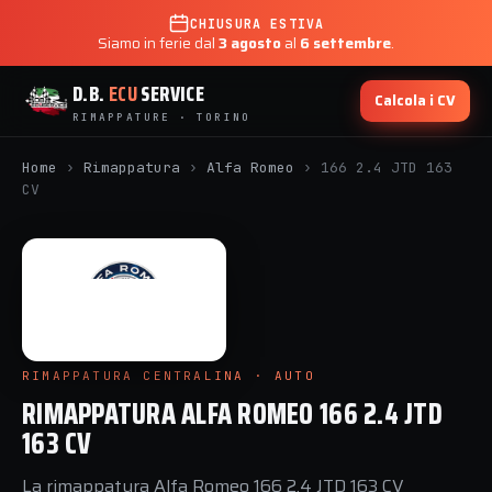
CHIUSURA ESTIVA
Siamo in ferie dal
3 agosto
al
6 settembre
.
D.B.
ECU
SERVICE
Calcola i CV
RIMAPPATURE · TORINO
Home
›
Rimappatura
›
Alfa Romeo
›
166 2.4 JTD 163
CV
RIMAPPATURA CENTRALINA · AUTO
RIMAPPATURA ALFA ROMEO 166 2.4 JTD
163 CV
La rimappatura Alfa Romeo 166 2.4 JTD 163 CV