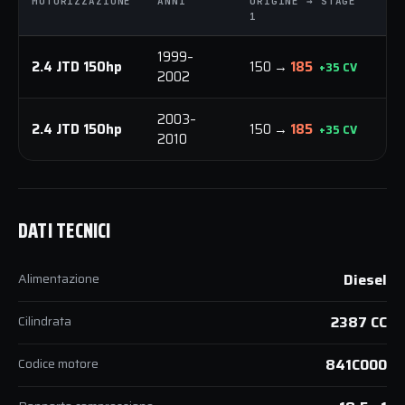
MOTORIZZAZIONE
ANNI
ORIGINE → STAGE
O
1
1
1999–
2.4 JTD 150hp
150 →
185
3
+35 CV
2002
2003–
2.4 JTD 150hp
150 →
185
3
+35 CV
2010
DATI TECNICI
Alimentazione
Diesel
Cilindrata
2387 CC
Codice motore
841C000