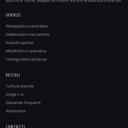
sportivi a Torino. Mappe su misura testate al banco prova a rulli.
SERVIZI
Rimappatura centraline
Elaborazioni meccaniche
Scarichi sportivi
Modifiche in centralina
Configuratore potenza
VEICOLI
Tutte le marche
Stage 1-4
Domande frequenti
Recensioni
CONTATTI