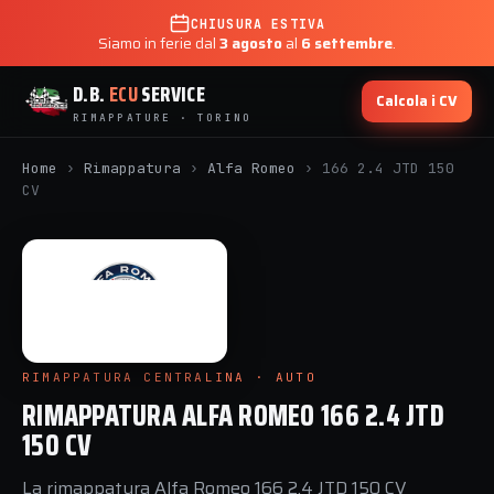
CHIUSURA ESTIVA
Siamo in ferie dal
3 agosto
al
6 settembre
.
D.B.
ECU
SERVICE
Calcola i CV
RIMAPPATURE · TORINO
Home
›
Rimappatura
›
Alfa Romeo
›
166 2.4 JTD 150
CV
RIMAPPATURA CENTRALINA · AUTO
RIMAPPATURA ALFA ROMEO 166 2.4 JTD
150 CV
La rimappatura Alfa Romeo 166 2.4 JTD 150 CV