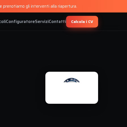
 prenotiamo gli interventi alla riapertura.
coli
Configuratore
Servizi
Contatti
Calcola i CV