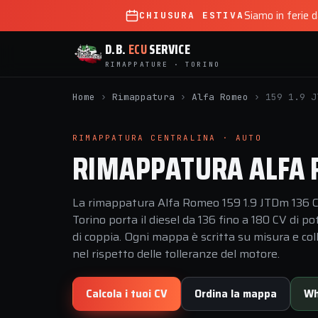
Siamo in ferie 
CHIUSURA ESTIVA
D.B.
ECU
SERVICE
RIMAPPATURE · TORINO
Home
›
Rimappatura
›
Alfa Romeo
›
159 1.9 J
RIMAPPATURA CENTRALINA · AUTO
RIMAPPATURA ALFA R
La rimappatura Alfa Romeo 159 1.9 JTDm 136 C
Torino porta il diesel da 136 fino a 180 CV di
di coppia. Ogni mappa è scritta su misura e coll
nel rispetto delle tolleranze del motore.
Calcola i tuoi CV
Ordina la mappa
Wh