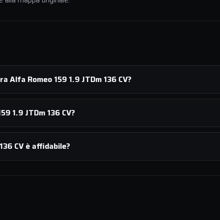
e alla mappa originale.
ura Alfa Romeo 159 1.9 JTDm 136 CV?
159 1.9 JTDm 136 CV?
36 CV è affidabile?