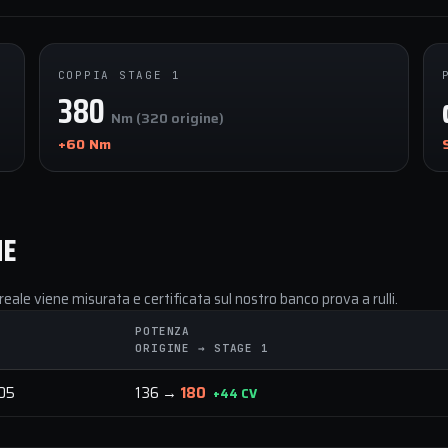
COPPIA STAGE 1
380
Nm (320 origine)
+60 Nm
NE
reale viene misurata e certificata sul nostro banco prova a rulli.
POTENZA
ORIGINE → STAGE 1
005
136 →
180
+44 CV