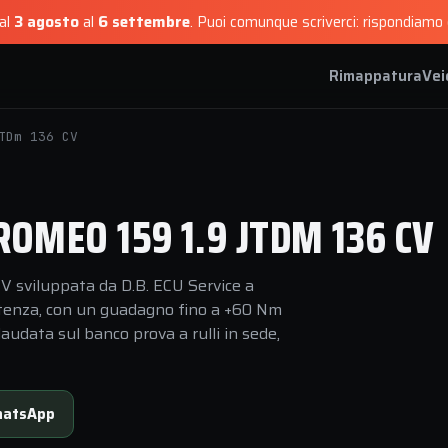
dal
3 agosto
al
6 settembre
.
Puoi comunque scriverci: rispondiamo e
Rimappatura
Vei
TDm 136 CV
OMEO 159 1.9 JTDM 136 CV
V sviluppata da D.B. ECU Service a
 potenza, con un guadagno fino a +60 Nm
audata sul banco prova a rulli in sede,
atsApp