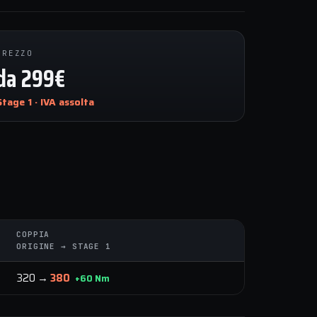
PREZZO
da 299€
Stage 1 · IVA assolta
COPPIA
ORIGINE → STAGE 1
320 →
380
+60 Nm