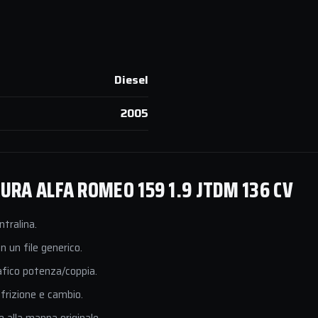
Diesel
2005
RA ALFA ROMEO 159 1.9 JTDM 136 CV
ntralina.
 un file generico.
afico potenza/coppia.
 frizione e cambio.