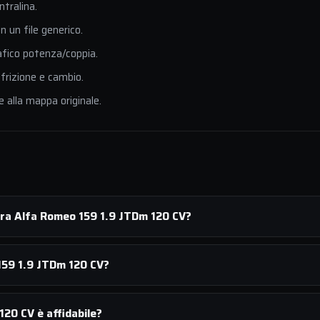
ntralina.
 un file generico.
afico potenza/coppia.
 frizione e cambio.
e alla mappa originale.
ura Alfa Romeo 159 1.9 JTDm 120 CV?
159 1.9 JTDm 120 CV?
20 CV è affidabile?