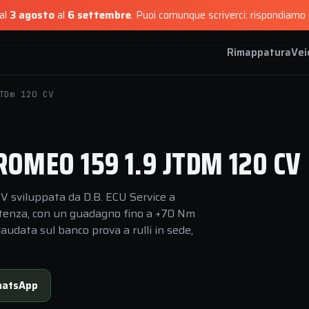
dal
3 agosto
al
6 settembre
.
Puoi comunque scriverci: rispondiamo e
Rimappatura
Vei
TDm 120 CV
OMEO 159 1.9 JTDM 120 CV
V sviluppata da D.B. ECU Service a
 potenza, con un guadagno fino a +70 Nm
audata sul banco prova a rulli in sede,
atsApp