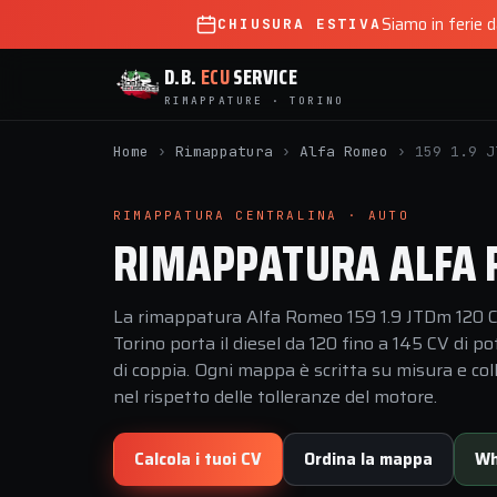
Siamo in ferie 
CHIUSURA ESTIVA
D.B.
ECU
SERVICE
RIMAPPATURE · TORINO
Home
›
Rimappatura
›
Alfa Romeo
›
159 1.9 J
RIMAPPATURA CENTRALINA · AUTO
RIMAPPATURA ALFA R
La rimappatura Alfa Romeo 159 1.9 JTDm 120 C
Torino porta il diesel da 120 fino a 145 CV di
di coppia. Ogni mappa è scritta su misura e coll
nel rispetto delle tolleranze del motore.
Calcola i tuoi CV
Ordina la mappa
Wh