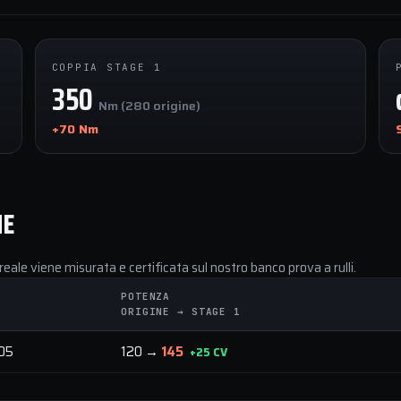
COPPIA STAGE 1
350
Nm (280 origine)
+70 Nm
NE
reale viene misurata e certificata sul nostro banco prova a rulli.
POTENZA
ORIGINE → STAGE 1
005
120 →
145
+25 CV