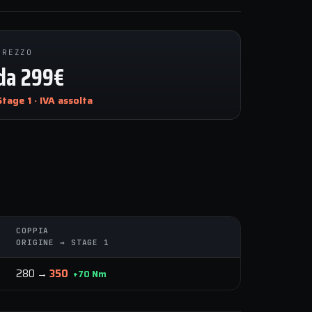
PREZZO
da 299€
Stage 1 · IVA assolta
COPPIA
ORIGINE → STAGE 1
280 →
350
+70 Nm