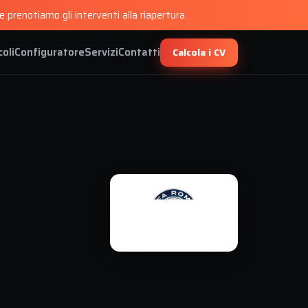
 prenotiamo gli interventi alla riapertura.
coli
Configuratore
Servizi
Contatti
Calcola i CV