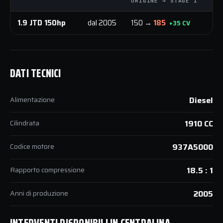
ORIGINE → STAGE 1
OR
1.9 JTD 150hp
dal 2005
150 →
185
3
+35 CV
DATI TECNICI
Alimentazione
Diesel
Cilindrata
1910 CC
Codice motore
937A5000
Rapporto compressione
18.5 : 1
Anni di produzione
2005