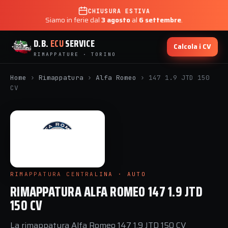
CHIUSURA ESTIVA
Siamo in ferie dal
3 agosto
al
6 settembre
.
D.B.
ECU
SERVICE
Calcola i CV
RIMAPPATURE · TORINO
Home
›
Rimappatura
›
Alfa Romeo
›
147 1.9 JTD 150
CV
RIMAPPATURA CENTRALINA · AUTO
RIMAPPATURA ALFA ROMEO 147 1.9 JTD
150 CV
La rimappatura Alfa Romeo 147 1.9 JTD 150 CV