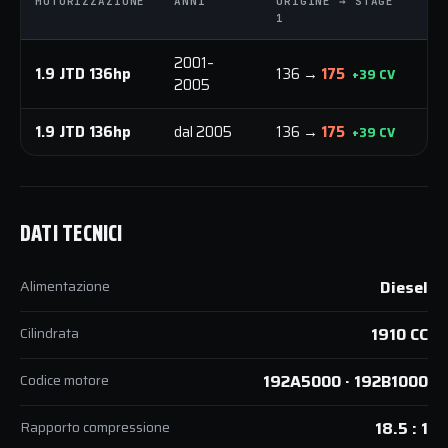
MOTORIZZAZIONE
ANNI
ORIGINE → STAGE
O
1
1
2001–
1.9 JTD 136hp
136 →
175
3
+39 CV
2005
1.9 JTD 136hp
dal 2005
136 →
175
3
+39 CV
DATI TECNICI
Alimentazione
Diesel
Cilindrata
1910 CC
Codice motore
192A5000 · 192B1000
Rapporto compressione
18.5 : 1