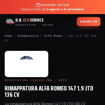
CHIUSURA ESTIVA
Siamo in ferie dal
3 agosto
al
6 settembre
.
D.B.
ECU
SERVICE
Calcola i CV
RIMAPPATURE · TORINO
Home
›
Rimappatura
›
Alfa Romeo
›
147 1.9 JTD 136
CV
RIMAPPATURA CENTRALINA · AUTO
RIMAPPATURA ALFA ROMEO 147 1.9 JTD
136 CV
La rimappatura Alfa Romeo 147 1.9 JTD 136 CV