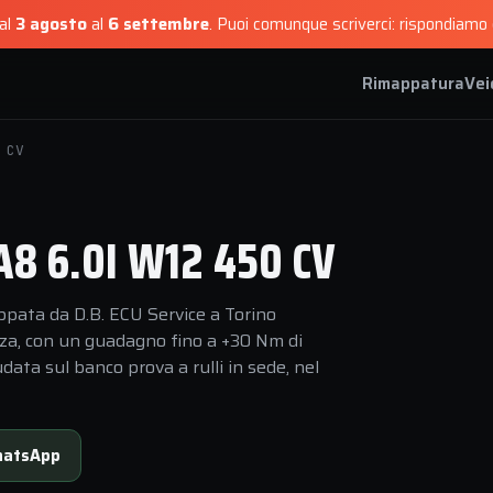
dal
3 agosto
al
6 settembre
.
Puoi comunque scriverci: rispondiamo e
Rimappatura
Vei
 CV
8 6.0I W12 450 CV
pata da D.B. ECU Service a Torino
nza, con un guadagno fino a +30 Nm di
data sul banco prova a rulli in sede, nel
atsApp