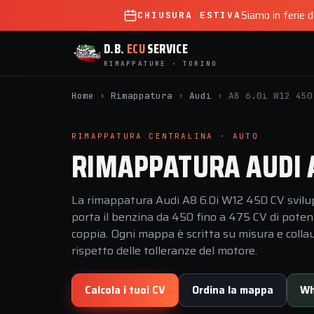
Siamo in ferie 
CHIUSURA ESTIVA
D.B.
ECU
SERVICE
RIMAPPATURE · TORINO
Home
›
Rimappatura
›
Audi
›
A8 6.0i W12 450
RIMAPPATURA CENTRALINA · AUTO
RIMAPPATURA AUDI A
La rimappatura Audi A8 6.0i W12 450 CV svilup
porta il benzina da 450 fino a 475 CV di pote
coppia. Ogni mappa è scritta su misura e collau
rispetto delle tolleranze del motore.
Calcola i tuoi CV
Ordina la mappa
Wh