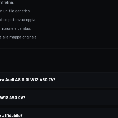
ntralina.
 un file generico.
afico potenza/coppia.
 frizione e cambio.
e alla mappa originale.
ura Audi A8 6.0i W12 450 CV?
i W12 450 CV?
 affidabile?