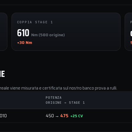
COPPIA STAGE 1
610
Nm (580 origine)
+30 Nm
NE
reale viene misurata e certificata sul nostro banco prova a rulli.
POTENZA
ORIGINE → STAGE 1
010
450 →
475
+25 CV