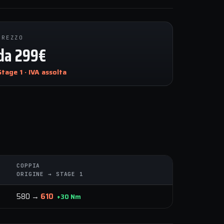
PREZZO
da 299€
Stage 1 · IVA assolta
COPPIA
ORIGINE → STAGE 1
580 →
610
+30 Nm