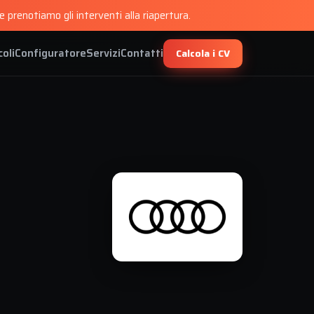
 prenotiamo gli interventi alla riapertura.
coli
Configuratore
Servizi
Contatti
Calcola i CV