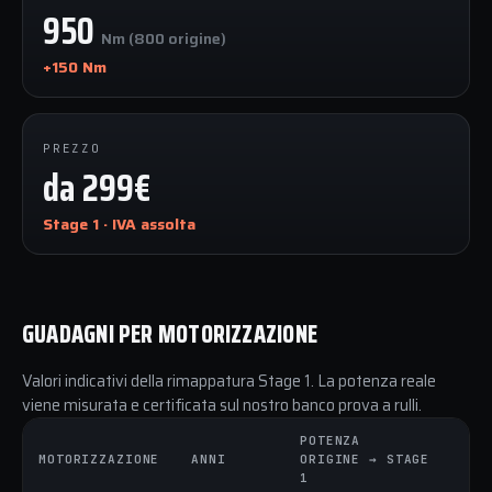
950
Nm (800 origine)
+150 Nm
PREZZO
da 299€
Stage 1 · IVA assolta
GUADAGNI PER MOTORIZZAZIONE
Valori indicativi della rimappatura Stage 1. La potenza reale
viene misurata e certificata sul nostro banco prova a rulli.
POTENZA
CO
MOTORIZZAZIONE
ANNI
ORIGINE → STAGE
OR
1