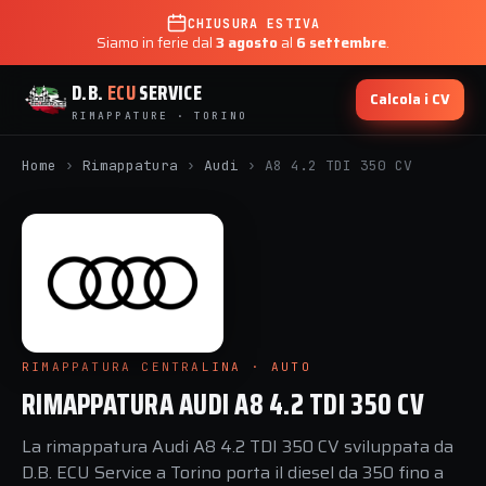
CHIUSURA ESTIVA
Siamo in ferie dal
3 agosto
al
6 settembre
.
D.B.
ECU
SERVICE
Calcola i CV
RIMAPPATURE · TORINO
Home
›
Rimappatura
›
Audi
›
A8 4.2 TDI 350 CV
RIMAPPATURA CENTRALINA · AUTO
RIMAPPATURA AUDI A8 4.2 TDI 350 CV
La rimappatura Audi A8 4.2 TDI 350 CV sviluppata da
D.B. ECU Service a Torino porta il diesel da 350 fino a