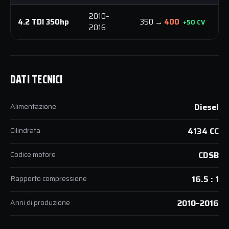
2010–
8
4.2 TDI 350hp
350 →
400
+50 CV
2016
N
DATI TECNICI
Alimentazione
Diesel
Cilindrata
4134 CC
Codice motore
CDSB
Rapporto compressione
16.5 : 1
Anni di produzione
2010–2016