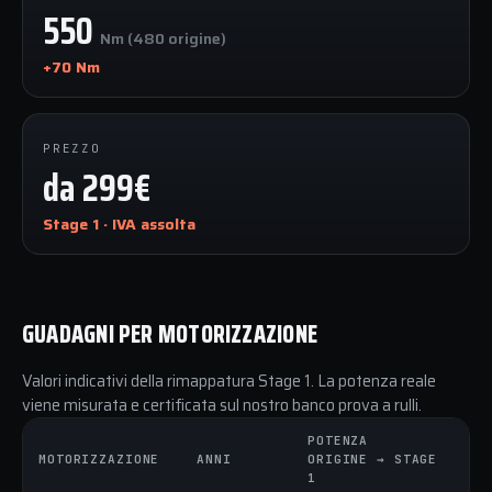
550
Nm (480 origine)
+70 Nm
PREZZO
da 299€
Stage 1 · IVA assolta
GUADAGNI PER MOTORIZZAZIONE
Valori indicativi della rimappatura Stage 1. La potenza reale
viene misurata e certificata sul nostro banco prova a rulli.
POTENZA
C
MOTORIZZAZIONE
ANNI
ORIGINE → STAGE
O
1
1