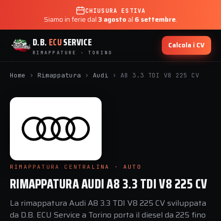
CHIUSURA ESTIVA
Siamo in ferie dal
3 agosto
al
6 settembre
.
D.B.
ECU
SERVICE
Calcola i CV
RIMAPPATURE · TORINO
Home
›
Rimappatura
›
Audi
›
A8 3.3 TDI V8 225 CV
RIMAPPATURA CENTRALINA · AUTO
RIMAPPATURA AUDI A8 3.3 TDI V8 225 CV
La rimappatura Audi A8 3.3 TDI V8 225 CV sviluppata
da D.B. ECU Service a Torino porta il diesel da 225 fino