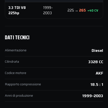
3.3 TDI V8
1999–
4
225 →
265
+40 CV
225hp
2003
N
DATI TECNICI
Alimentazione
Diesel
Cilindrata
3328 CC
Codice motore
AKF
Rapporto compressione
18.5 : 1
Anni di produzione
1999–2003