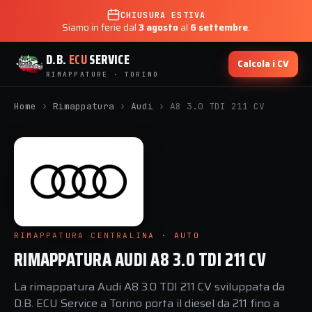
CHIUSURA ESTIVA
Siamo in ferie dal
3 agosto
al
6 settembre
.
D.B.
ECU
SERVICE
Calcola i CV
RIMAPPATURE · TORINO
Home
›
Rimappatura
›
Audi
›
A8 3.0 TDI 211 CV
RIMAPPATURA CENTRALINA · AUTO
RIMAPPATURA AUDI A8 3.0 TDI 211 CV
La rimappatura Audi A8 3.0 TDI 211 CV sviluppata da
D.B. ECU Service a Torino porta il diesel da 211 fino a