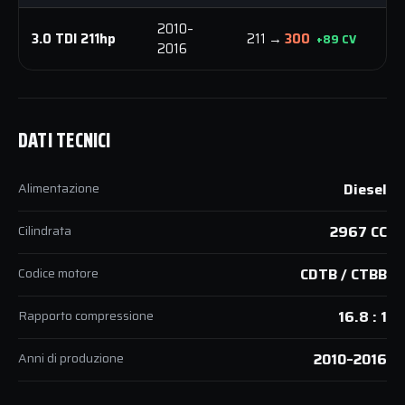
2010–
5
3.0 TDI 211hp
211 →
300
+89 CV
2016
N
DATI TECNICI
Alimentazione
Diesel
Cilindrata
2967 CC
Codice motore
CDTB / CTBB
Rapporto compressione
16.8 : 1
Anni di produzione
2010–2016