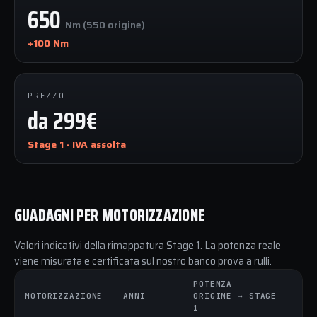
650
Nm (550 origine)
+100 Nm
PREZZO
da 299€
Stage 1 · IVA assolta
GUADAGNI PER MOTORIZZAZIONE
Valori indicativi della rimappatura Stage 1. La potenza reale
viene misurata e certificata sul nostro banco prova a rulli.
POTENZA
CO
MOTORIZZAZIONE
ANNI
ORIGINE → STAGE
OR
1