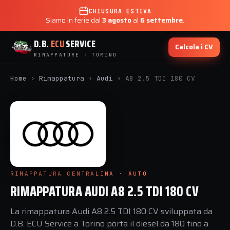
CHIUSURA ESTIVA
Siamo in ferie dal
3 agosto
al
6 settembre
.
D.B.
ECU
SERVICE
Calcola i CV
RIMAPPATURE · TORINO
Home
›
Rimappatura
›
Audi
›
A8 2.5 TDI 180 CV
RIMAPPATURA CENTRALINA · AUTO
RIMAPPATURA AUDI A8 2.5 TDI 180 CV
La rimappatura Audi A8 2.5 TDI 180 CV sviluppata da
D.B. ECU Service a Torino porta il diesel da 180 fino a