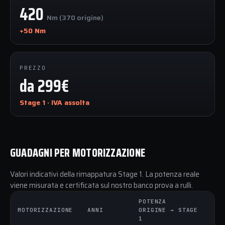
420
Nm (370 origine)
+50 Nm
PREZZO
da 299€
Stage 1 · IVA assolta
GUADAGNI PER MOTORIZZAZIONE
Valori indicativi della rimappatura Stage 1. La potenza reale
viene misurata e certificata sul nostro banco prova a rulli.
POTENZA
C
MOTORIZZAZIONE
ANNI
ORIGINE → STAGE
O
1
1