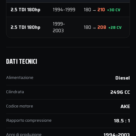
2.5 TDI 180hp
1994–1999
180 →
210
3
+30 CV
1999–
2.5 TDI 180hp
180 →
208
3
+28 CV
2003
DATI TECNICI
Alimentazione
Diesel
Cilindrata
2496 CC
Codice motore
AKE
Rapporto compressione
18.5 : 1
Anni di produzione
1994–2003