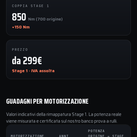
COPPIA STAGE 1
850
Nm (700 origine)
+150 Nm
PREZZO
da 299€
Stage 1 · IVA assolta
GUADAGNI PER MOTORIZZAZIONE
Valori indicativi della rimappatura Stage 1. La potenza reale
viene misurata e certificata sul nostro banco prova a rulli.
POTENZA
C
MOTORIZZAZIONE
ANNI
ORIGINE → STAGE
O