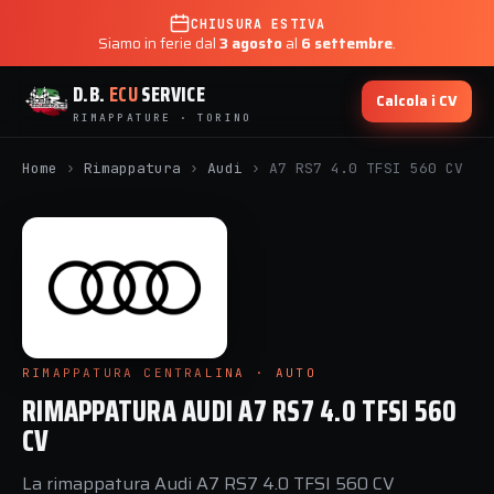
CHIUSURA ESTIVA
Siamo in ferie dal
3 agosto
al
6 settembre
.
D.B.
ECU
SERVICE
Calcola i CV
RIMAPPATURE · TORINO
Home
›
Rimappatura
›
Audi
›
A7 RS7 4.0 TFSI 560 CV
RIMAPPATURA CENTRALINA · AUTO
RIMAPPATURA AUDI A7 RS7 4.0 TFSI 560
CV
La rimappatura Audi A7 RS7 4.0 TFSI 560 CV