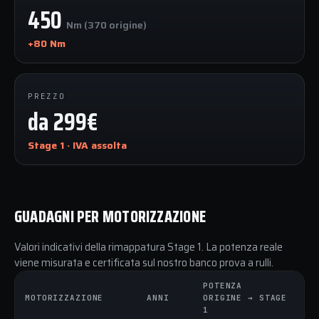
450
Nm (370 origine)
+80 Nm
PREZZO
da 299€
Stage 1 · IVA assolta
GUADAGNI PER MOTORIZZAZIONE
Valori indicativi della rimappatura Stage 1. La potenza reale
viene misurata e certificata sul nostro banco prova a rulli.
POTENZA
C
MOTORIZZAZIONE
ANNI
ORIGINE → STAGE
O
1
1