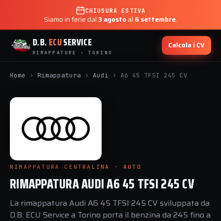
CHIUSURA ESTIVA
Siamo in ferie dal
3 agosto
al
6 settembre
.
D.B.
ECU
SERVICE
Calcola i CV
RIMAPPATURE · TORINO
Home
›
Rimappatura
›
Audi
›
A6 45 TFSI 245 CV
RIMAPPATURA CENTRALINA · AUTO
RIMAPPATURA AUDI A6 45 TFSI 245 CV
La rimappatura Audi A6 45 TFSI 245 CV sviluppata da
D.B. ECU Service a Torino porta il benzina da 245 fino a