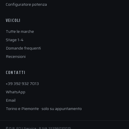
Configuratore potenza
VEICOLI
Tutte le marche
Stage 1-4
Domande frequenti
Recensioni
CONTATTI
+39 392 932 7013
WhatsApp
Email
Torino e Piemonte · solo su appuntamento
© D.B. ECU Service · P.IVA 12296010015