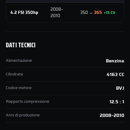
2008–
4
4.2 FSI 350hp
350 →
365
+15 CV
2010
N
DATI TECNICI
Alimentazione
Benzina
Cilindrata
4163 CC
Codice motore
BVJ
Rapporto compressione
12.5 : 1
Anni di produzione
2008–2010