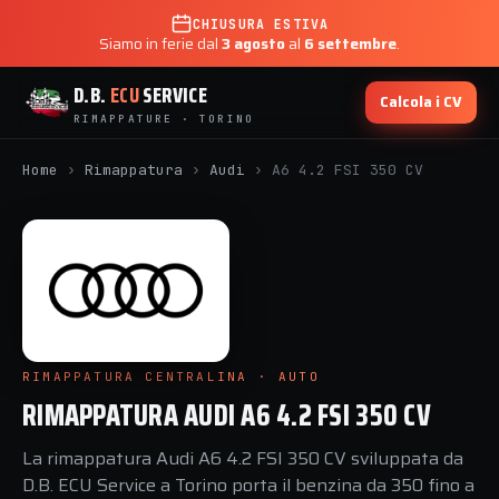
CHIUSURA ESTIVA
Siamo in ferie dal
3 agosto
al
6 settembre
.
D.B.
ECU
SERVICE
Calcola i CV
RIMAPPATURE · TORINO
Home
›
Rimappatura
›
Audi
›
A6 4.2 FSI 350 CV
RIMAPPATURA CENTRALINA · AUTO
RIMAPPATURA AUDI A6 4.2 FSI 350 CV
La rimappatura Audi A6 4.2 FSI 350 CV sviluppata da
D.B. ECU Service a Torino porta il benzina da 350 fino a