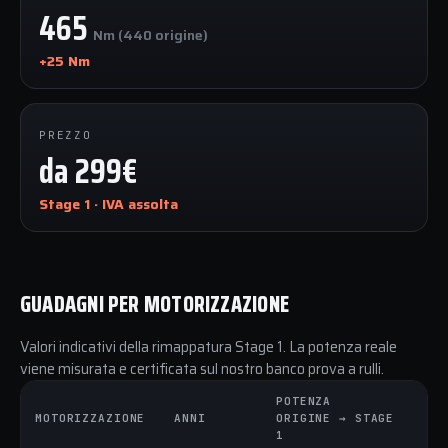
465
Nm (440 origine)
+25 Nm
PREZZO
da 299€
Stage 1 · IVA assolta
GUADAGNI PER MOTORIZZAZIONE
Valori indicativi della rimappatura Stage 1. La potenza reale
viene misurata e certificata sul nostro banco prova a rulli.
POTENZA
C
MOTORIZZAZIONE
ANNI
ORIGINE → STAGE
O
1
1