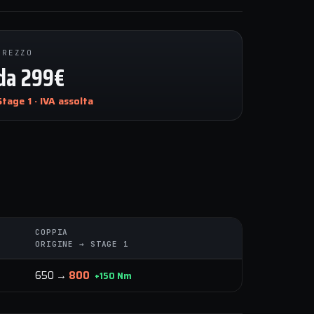
PREZZO
da 299€
Stage 1 · IVA assolta
COPPIA
ORIGINE → STAGE 1
650 →
800
+150 Nm