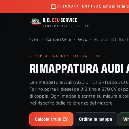
Siamo in ferie 
CHIUSURA ESTIVA
D.B.
ECU
SERVICE
RIMAPPATURE · TORINO
Home
›
Rimappatura
›
Audi
›
A6 3.0 TDI Bi-T
RIMAPPATURA CENTRALINA · AUTO
RIMAPPATURA AUDI A6
La rimappatura Audi A6 3.0 TDI Bi-Turbo 313 C
Torino porta il diesel da 313 fino a 370 CV di
di coppia. Ogni mappa è scritta su misura e coll
nel rispetto delle tolleranze del motore.
Calcola i tuoi CV
Ordina la mappa
Wh