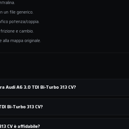
ntralina.
 un file generico.
afico potenza/coppia.
 frizione e cambio.
e alla mappa originale.
ra Audi A6 3.0 TDI Bi-Turbo 313 CV?
TDI Bi-Turbo 313 CV?
13 CV è affidabile?