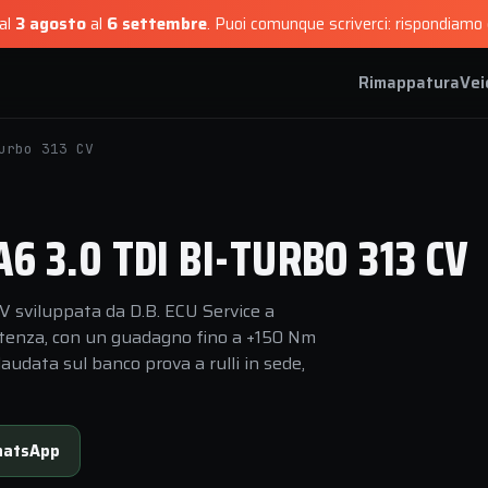
dal
3 agosto
al
6 settembre
.
Puoi comunque scriverci: rispondiamo e
Rimappatura
Vei
urbo 313 CV
 3.0 TDI BI-TURBO 313 CV
V sviluppata da D.B. ECU Service a
 potenza, con un guadagno fino a +150 Nm
audata sul banco prova a rulli in sede,
atsApp