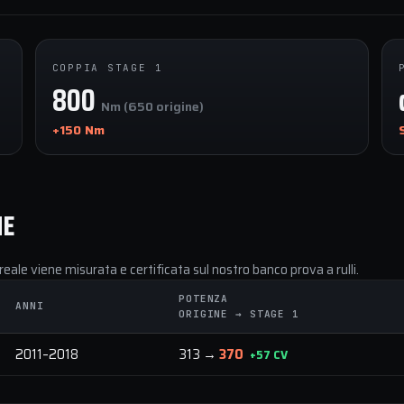
COPPIA STAGE 1
800
Nm (650 origine)
+150 Nm
NE
reale viene misurata e certificata sul nostro banco prova a rulli.
POTENZA
ANNI
ORIGINE → STAGE 1
2011–2018
313 →
370
+57 CV