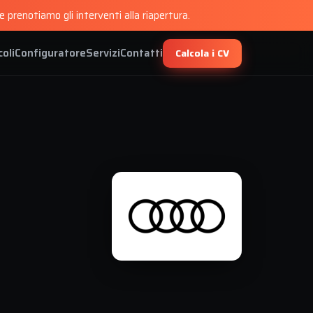
 prenotiamo gli interventi alla riapertura.
coli
Configuratore
Servizi
Contatti
Calcola i CV