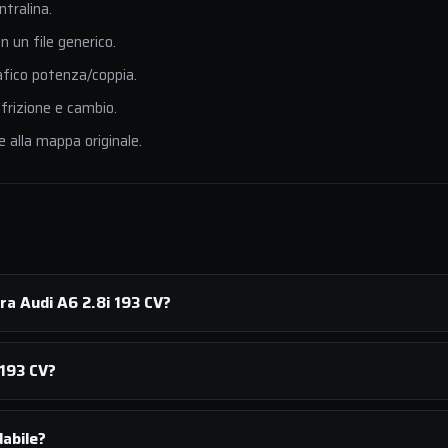
ntralina.
 un file generico.
afico potenza/coppia.
 frizione e cambio.
e alla mappa originale.
ra Audi A6 2.8i 193 CV?
 193 CV?
dabile?