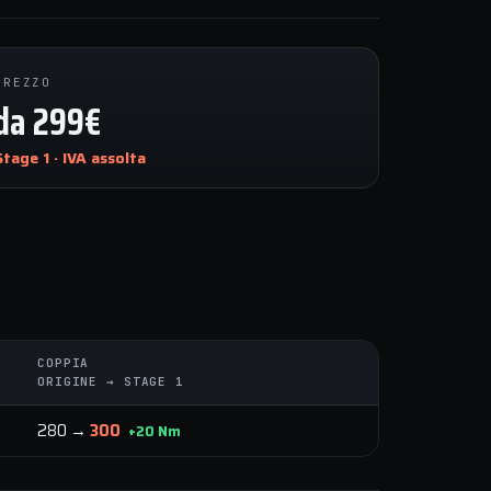
PREZZO
da 299€
Stage 1 · IVA assolta
COPPIA
ORIGINE → STAGE 1
280 →
300
+20 Nm