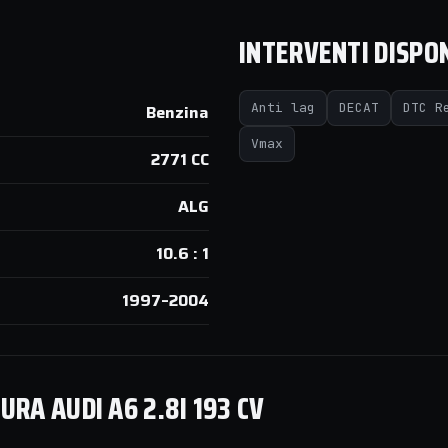
INTERVENTI DISPON
Anti lag
DECAT
DTC R
Benzina
Vmax
2771 CC
ALG
10.6 : 1
1997–2004
RA AUDI A6 2.8I 193 CV