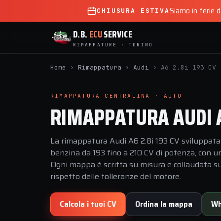
Siamo in ferie 
CHIUSURA ESTIVA
D.B.
ECU
SERVICE
RIMAPPATURE · TORINO
Home
›
Rimappatura
›
Audi
›
A6 2.8i 193 CV
RIMAPPATURA CENTRALINA · AUTO
RIMAPPATURA AUDI A6
La rimappatura Audi A6 2.8i 193 CV sviluppata 
benzina da 193 fino a 210 CV di potenza, con u
Ogni mappa è scritta su misura e collaudata sul
rispetto delle tolleranze del motore.
Calcola i tuoi CV
Ordina la mappa
Wh