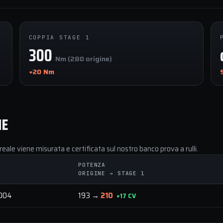
COPPIA STAGE 1
300
Nm (280 origine)
+20 Nm
NE
reale viene misurata e certificata sul nostro banco prova a rulli.
POTENZA
ORIGINE → STAGE 1
004
193 →
210
+17 CV