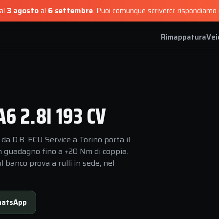
dal
3 agosto
al
6 settembre
.
Puoi comunque scriverci: rispondiamo e
Rimappatura
Vei
 2.8I 193 CV
da D.B. ECU Service a Torino porta il
n guadagno fino a +20 Nm di coppia.
 banco prova a rulli in sede, nel
atsApp