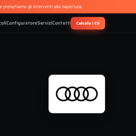
 prenotiamo gli interventi alla riapertura.
coli
Configuratore
Servizi
Contatti
Calcola i CV