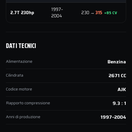
1997–
3
2.7T 230hp
230 →
315
+85 CV
2004
N
DATI TECNICI
Alimentazione
Benzina
Cilindrata
2671 CC
Codice motore
AJK
Rapporto compressione
9.3 : 1
Anni di produzione
1997–2004