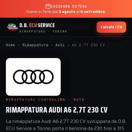
CHIUSURA ESTIVA
Siamo in ferie dal
3 agosto
al
6 settembre
.
D.B.
ECU
SERVICE
Calcola i CV
RIMAPPATURE · TORINO
Home
›
Rimappatura
›
Audi
›
A6 2.7T 230 CV
RIMAPPATURA CENTRALINA · AUTO
RIMAPPATURA AUDI A6 2.7T 230 CV
La rimappatura Audi A6 2.7T 230 CV sviluppata da D.B.
ECU Service a Torino porta il benzina da 230 fino a 315