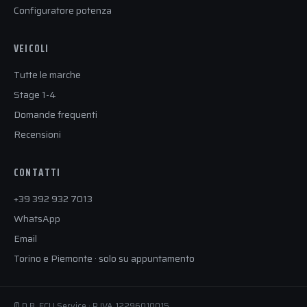
Configuratore potenza
VEICOLI
Tutte le marche
Stage 1-4
Domande frequenti
Recensioni
CONTATTI
+39 392 932 7013
WhatsApp
Email
Torino e Piemonte · solo su appuntamento
© D.B. ECU Service · P.IVA 12296010015