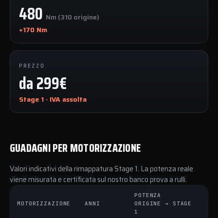
480
Nm (310 origine)
+170 Nm
PREZZO
da 299€
Stage 1 · IVA assolta
GUADAGNI PER MOTORIZZAZIONE
Valori indicativi della rimappatura Stage 1. La potenza reale
viene misurata e certificata sul nostro banco prova a rulli.
POTENZA
C
MOTORIZZAZIONE
ANNI
ORIGINE → STAGE
O
1
1