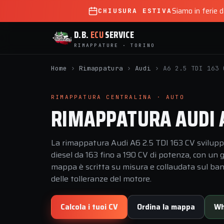
Siamo in ferie 
CHIUSURA ESTIVA
D.B.
ECU
SERVICE
RIMAPPATURE · TORINO
Home
›
Rimappatura
›
Audi
›
A6 2.5 TDI 163 
RIMAPPATURA CENTRALINA · AUTO
RIMAPPATURA AUDI A6
La rimappatura Audi A6 2.5 TDI 163 CV sviluppa
diesel da 163 fino a 190 CV di potenza, con un
mappa è scritta su misura e collaudata sul banco
delle tolleranze del motore.
Calcola i tuoi CV
Ordina la mappa
Wh