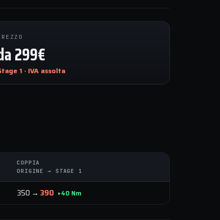
PREZZO
da 299€
Stage 1 · IVA assolta
COPPIA
ORIGINE → STAGE 1
350 →
390
+40 Nm