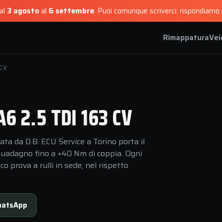
dal
3 agosto
al
6 settembre
.
Puoi comunque scriverci: rispondiamo e
Rimappatura
Vei
CV
 2.5 TDI 163 CV
ta da D.B. ECU Service a Torino porta il
 guadagno fino a +40 Nm di coppia. Ogni
 prova a rulli in sede, nel rispetto
atsApp