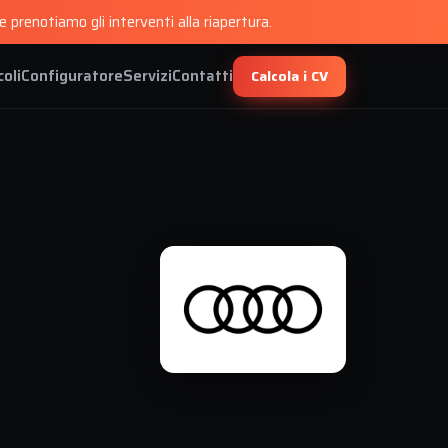
 prenotiamo gli interventi alla riapertura.
coli
Configuratore
Servizi
Contatti
Calcola i CV