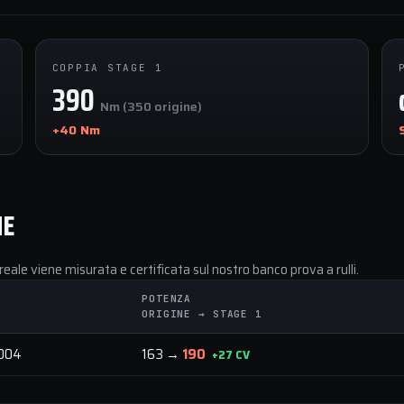
COPPIA STAGE 1
390
Nm (350 origine)
+40 Nm
NE
reale viene misurata e certificata sul nostro banco prova a rulli.
POTENZA
ORIGINE → STAGE 1
004
163 →
190
+27 CV