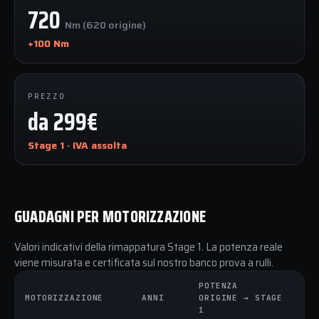
720
Nm (620 origine)
+100 Nm
PREZZO
da 299€
Stage 1 · IVA assolta
GUADAGNI PER MOTORIZZAZIONE
Valori indicativi della rimappatura Stage 1. La potenza reale
viene misurata e certificata sul nostro banco prova a rulli.
POTENZA
C
MOTORIZZAZIONE
ANNI
ORIGINE → STAGE
O
1
1