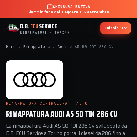
CHIUSURA ESTIVA
Siamo in ferie dal
3 agosto
al
6 settembre
.
D.B.
ECU
SERVICE
Calcola i CV
RIMAPPATURE · TORINO
Home
›
Rimappatura
›
Audi
›
A5 50 TDI 286 CV
RIMAPPATURA CENTRALINA · AUTO
RIMAPPATURA AUDI A5 50 TDI 286 CV
La rimappatura Audi A5 50 TDI 286 CV sviluppata da
D.B. ECU Service a Torino porta il diesel da 286 fino a