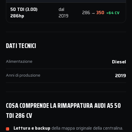
50 TDI (3.0D)
dal
6
286 →
350
+64 CV
286hp
2019
N
DATI TECNICI
Alimentazione
Diesel
Anni di produzione
2019
COSA COMPRENDE LA RIMAPPATURA AUDI A5 50
TDI 286 CV
Lettura e backup
della mappa originale della centralina.