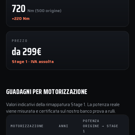
720
Nm (500 origine)
+220 Nm
PREZZO
da 299€
Stage 1 · IVA assolta
GUADAGNI PER MOTORIZZAZIONE
Valori indicativi della rimappatura Stage 1. La potenza reale
viene misurata e certificata sul nostro banco prova a rulli.
POTENZA
CO
MOTORIZZAZIONE
ANNI
ORIGINE → STAGE
OR
1