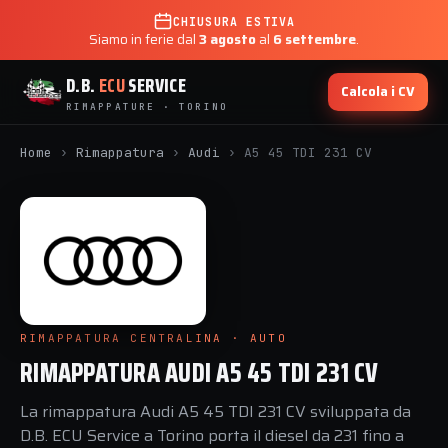
CHIUSURA ESTIVA
Siamo in ferie dal
3 agosto
al
6 settembre
.
D.B.
ECU
SERVICE
Calcola i CV
RIMAPPATURE · TORINO
Home
›
Rimappatura
›
Audi
›
A5 45 TDI 231 CV
RIMAPPATURA CENTRALINA · AUTO
RIMAPPATURA AUDI A5 45 TDI 231 CV
La rimappatura Audi A5 45 TDI 231 CV sviluppata da
D.B. ECU Service a Torino porta il diesel da 231 fino a