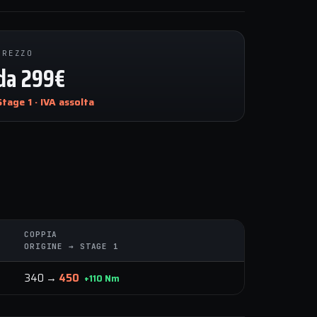
PREZZO
da 299€
Stage 1 · IVA assolta
COPPIA
ORIGINE → STAGE 1
340 →
450
+110 Nm