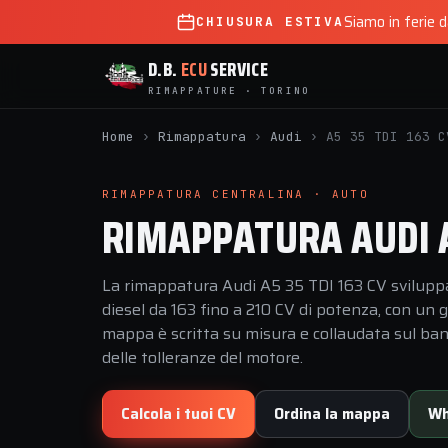
Siamo in ferie 
CHIUSURA ESTIVA
D.B.
ECU
SERVICE
RIMAPPATURE · TORINO
Home
›
Rimappatura
›
Audi
›
A5 35 TDI 163 C
RIMAPPATURA CENTRALINA · AUTO
RIMAPPATURA AUDI A5
La rimappatura Audi A5 35 TDI 163 CV sviluppat
diesel da 163 fino a 210 CV di potenza, con un 
mappa è scritta su misura e collaudata sul banco
delle tolleranze del motore.
Calcola i tuoi CV
Ordina la mappa
Wh