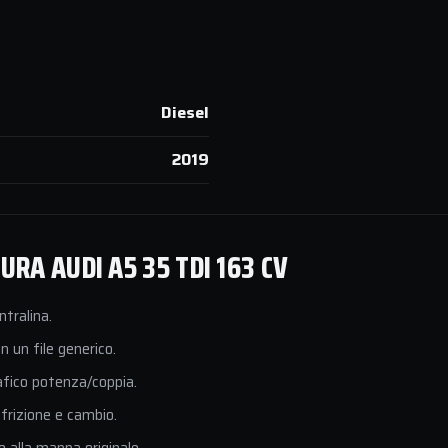
Diesel
2019
RA AUDI A5 35 TDI 163 CV
ntralina.
 un file generico.
afico potenza/coppia.
 frizione e cambio.