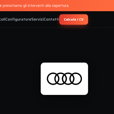
 prenotiamo gli interventi alla riapertura.
coli
Configuratore
Servizi
Contatti
Calcola i CV