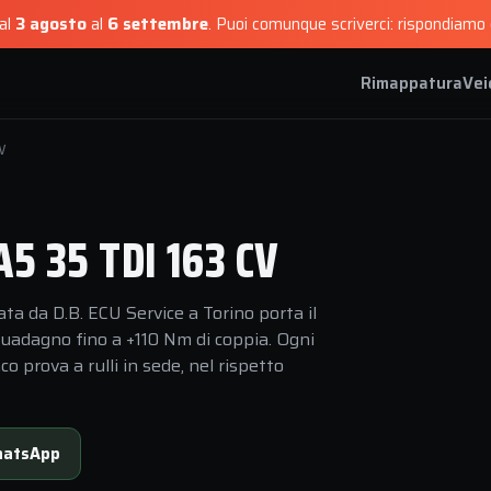
dal
3 agosto
al
6 settembre
.
Puoi comunque scriverci: rispondiamo e
Rimappatura
Vei
V
 35 TDI 163 CV
a da D.B. ECU Service a Torino porta il
guadagno fino a +110 Nm di coppia. Ogni
 prova a rulli in sede, nel rispetto
atsApp