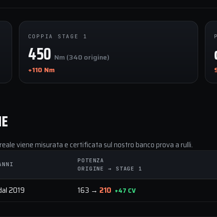
COPPIA STAGE 1
450
Nm (340 origine)
+110 Nm
NE
reale viene misurata e certificata sul nostro banco prova a rulli.
POTENZA
ANNI
ORIGINE → STAGE 1
dal 2019
163 →
210
+47 CV