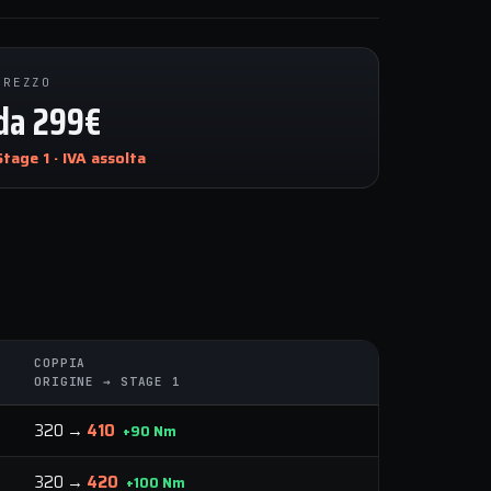
PREZZO
da 299€
Stage 1 · IVA assolta
COPPIA
ORIGINE → STAGE 1
320 →
410
+90 Nm
320 →
420
+100 Nm