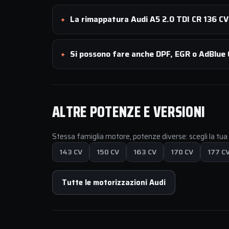
La rimappatura Audi A5 2.0 TDI CR 136 CV 
Si possono fare anche DPF, EGR o AdBlue O
ALTRE POTENZE E VERSIONI
Stessa famiglia motore, potenze diverse: scegli la tu
143 CV
150 CV
163 CV
170 CV
177 C
Tutte le motorizzazioni Audi