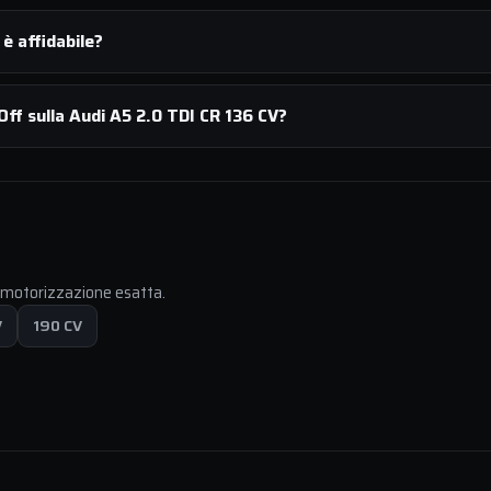
è affidabile?
ff sulla Audi A5 2.0 TDI CR 136 CV?
a motorizzazione esatta.
V
190 CV