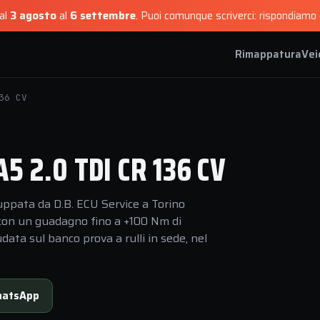
dal
3 agosto
al
6 settembre
.
Puoi comunque scriverci: rispondiamo e
Rimappatura
Vei
36 CV
 2.0 TDI CR 136 CV
uppata da D.B. ECU Service a Torino
, con un guadagno fino a +100 Nm di
data sul banco prova a rulli in sede, nel
atsApp