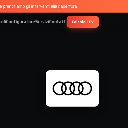
 prenotiamo gli interventi alla riapertura.
coli
Configuratore
Servizi
Contatti
Calcola i CV