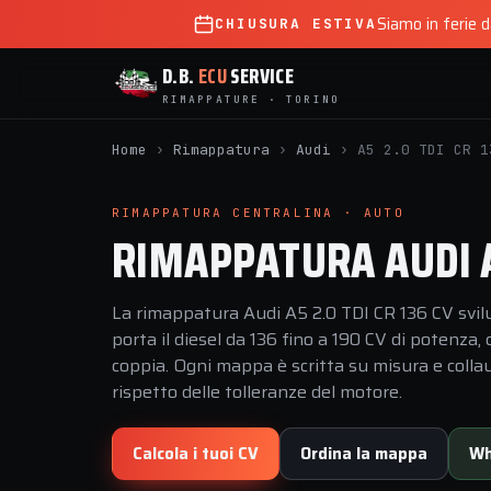
Siamo in ferie 
CHIUSURA ESTIVA
D.B.
ECU
SERVICE
RIMAPPATURE · TORINO
Home
›
Rimappatura
›
Audi
›
A5 2.0 TDI CR 1
RIMAPPATURA CENTRALINA · AUTO
RIMAPPATURA AUDI A5
La rimappatura Audi A5 2.0 TDI CR 136 CV svil
porta il diesel da 136 fino a 190 CV di potenza
coppia. Ogni mappa è scritta su misura e collau
rispetto delle tolleranze del motore.
Calcola i tuoi CV
Ordina la mappa
Wh