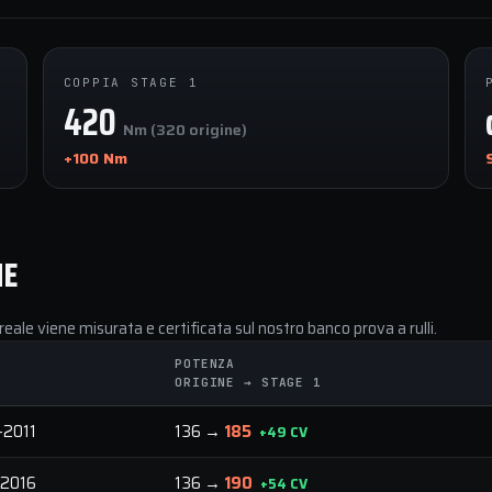
COPPIA STAGE 1
420
Nm (320 origine)
+100 Nm
NE
reale viene misurata e certificata sul nostro banco prova a rulli.
POTENZA
ORIGINE → STAGE 1
–2011
136 →
185
+49 CV
–2016
136 →
190
+54 CV