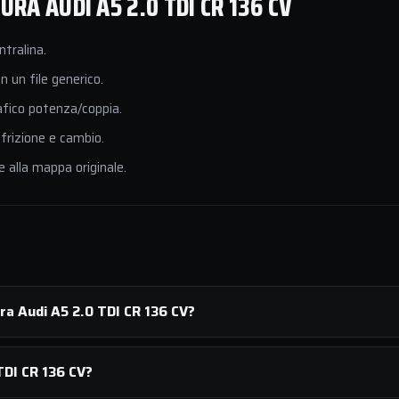
A AUDI A5 2.0 TDI CR 136 CV
ntralina.
 un file generico.
afico potenza/coppia.
 frizione e cambio.
e alla mappa originale.
ra Audi A5 2.0 TDI CR 136 CV?
TDI CR 136 CV?