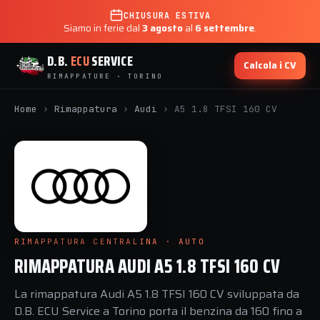
CHIUSURA ESTIVA
Siamo in ferie dal
3 agosto
al
6 settembre
.
D.B.
ECU
SERVICE
Calcola i CV
RIMAPPATURE · TORINO
Home
›
Rimappatura
›
Audi
›
A5 1.8 TFSI 160 CV
RIMAPPATURA CENTRALINA · AUTO
RIMAPPATURA AUDI A5 1.8 TFSI 160 CV
La rimappatura Audi A5 1.8 TFSI 160 CV sviluppata da
D.B. ECU Service a Torino porta il benzina da 160 fino a