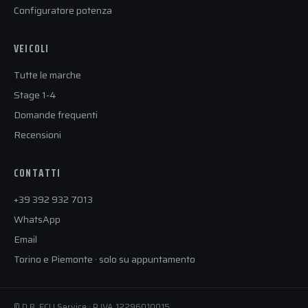
Configuratore potenza
VEICOLI
Tutte le marche
Stage 1-4
Domande frequenti
Recensioni
CONTATTI
+39 392 932 7013
WhatsApp
Email
Torino e Piemonte · solo su appuntamento
© D.B. ECU Service · P.IVA 12296010015