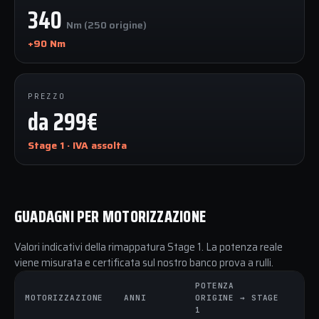
340
Nm (250 origine)
+90 Nm
PREZZO
da 299€
Stage 1 · IVA assolta
GUADAGNI PER MOTORIZZAZIONE
Valori indicativi della rimappatura Stage 1. La potenza reale
viene misurata e certificata sul nostro banco prova a rulli.
POTENZA
C
MOTORIZZAZIONE
ANNI
ORIGINE → STAGE
O
1
1