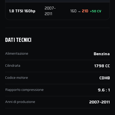
2007–
1.8 TFSI 160hp
160 →
210
2
+50 CV
2011
DATI TECNICI
Alimentazione
Benzina
Cilindrata
1798 CC
Codice motore
CDHB
Rapporto compressione
9.6 : 1
Anni di produzione
2007–2011