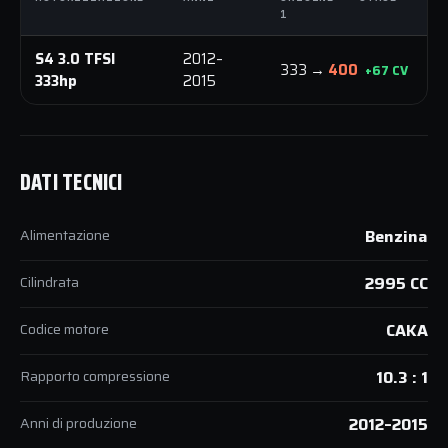
1
1
S4 3.0 TFSI
2012–
4
333 →
400
+67 CV
333hp
2015
N
DATI TECNICI
Alimentazione
Benzina
Cilindrata
2995 CC
Codice motore
CAKA
Rapporto compressione
10.3 : 1
Anni di produzione
2012–2015