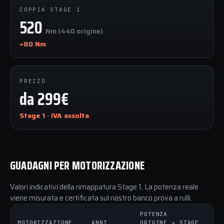
COPPIA STAGE 1
520
Nm (440 origine)
+80 Nm
PREZZO
da 299€
Stage 1 · IVA assolta
GUADAGNI PER MOTORIZZAZIONE
Valori indicativi della rimappatura Stage 1. La potenza reale
viene misurata e certificata sul nostro banco prova a rulli.
POTENZA
C
MOTORIZZAZIONE
ANNI
ORIGINE → STAGE
O