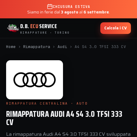
CHIUSURA ESTIVA
Siamo in ferie dal
3 agosto
al
6 settembre
.
D.B.
ECU
SERVICE
Calcola i CV
RIMAPPATURE · TORINO
Home
›
Rimappatura
›
Audi
›
A4 S4 3.0 TFSI 333 CV
RIMAPPATURA CENTRALINA · AUTO
RIMAPPATURA AUDI A4 S4 3.0 TFSI 333
CV
La rimappatura Audi A4 S4 3.0 TFSI 333 CV sviluppata