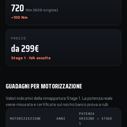
720
Nm (620 origine)
+100 Nm
PREZZO
da 299€
Stage 1 · IVA assolta
GUADAGNI PER MOTORIZZAZIONE
Valori indicativi della rimappatura Stage 1. La potenza reale
viene misurata e certificata sul nostro banco prova a rulli.
POTENZA
C
MOTORIZZAZIONE
ANNI
ORIGINE → STAGE
O
1
1