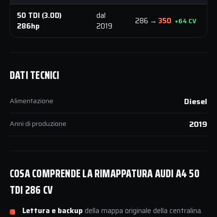
50 TDI (3.0D)
dal
6
286 →
350
+64 CV
286hp
2019
N
DATI TECNICI
Alimentazione
Diesel
Anni di produzione
2019
COSA COMPRENDE LA RIMAPPATURA AUDI A4 50
TDI 286 CV
Lettura e backup
della mappa originale della centralina.