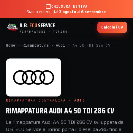
CHIUSURA ESTIVA
Siamo in ferie dal
3 agosto
al
6 settembre
.
D.B.
ECU
SERVICE
Calcola i CV
RIMAPPATURE · TORINO
Home
›
Rimappatura
›
Audi
›
A4 50 TDI 286 CV
RIMAPPATURA CENTRALINA · AUTO
RIMAPPATURA AUDI A4 50 TDI 286 CV
La rimappatura Audi A4 50 TDI 286 CV sviluppata da
D.B. ECU Service a Torino porta il diesel da 286 fino a