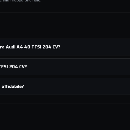
e alla mappa originale.
ura Audi A4 40 TFSI 204 CV?
TFSI 204 CV?
affidabile?