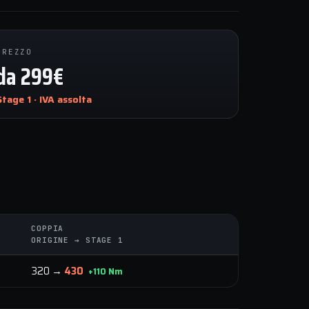
PREZZO
da 299€
Stage 1 · IVA assolta
COPPIA
ORIGINE → STAGE 1
320 →
430
+110 Nm