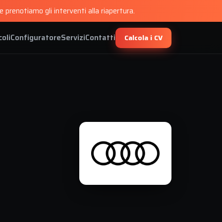
 prenotiamo gli interventi alla riapertura.
coli
Configuratore
Servizi
Contatti
Calcola i CV