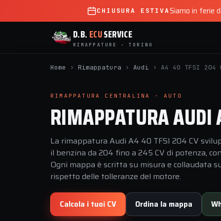
Siamo in ferie 
CHIUSURA ESTIVA
D.B.
ECU
SERVICE
RIMAPPATURE · TORINO
Home
›
Rimappatura
›
Audi
›
A4 40 TFSI 204 
RIMAPPATURA CENTRALINA · AUTO
RIMAPPATURA AUDI A
La rimappatura Audi A4 40 TFSI 204 CV svilup
il benzina da 204 fino a 245 CV di potenza, co
Ogni mappa è scritta su misura e collaudata sul
rispetto delle tolleranze del motore.
Calcola i tuoi CV
Ordina la mappa
Wh