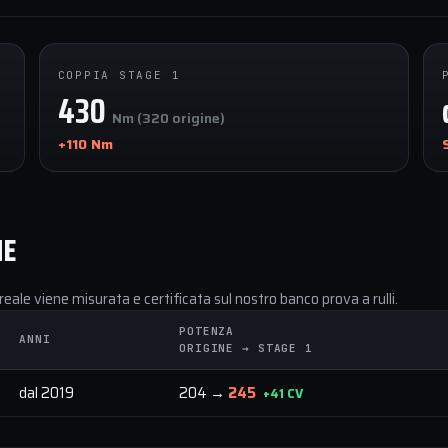
COPPIA STAGE 1
430
Nm (320 origine)
+110 Nm
NE
reale viene misurata e certificata sul nostro banco prova a rulli.
POTENZA
ANNI
ORIGINE → STAGE 1
dal 2019
204 →
245
+41 CV