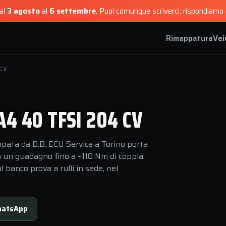
dal
3 agosto
al
6 settembre
.
Puoi comunque scriverci: rispondiamo e
Rimappatura
Vei
CV
4 40 TFSI 204 CV
pata da D.B. ECU Service a Torino porta
n un guadagno fino a +110 Nm di coppia.
 banco prova a rulli in sede, nel
atsApp