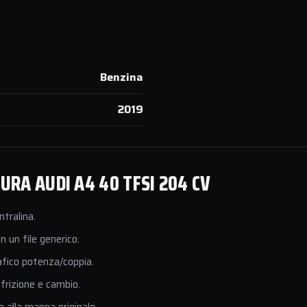
Benzina
2019
RA AUDI A4 40 TFSI 204 CV
ntralina.
 un file generico.
afico potenza/coppia.
 frizione e cambio.