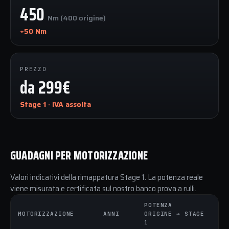
450
Nm (400 origine)
+50 Nm
PREZZO
da 299€
Stage 1 · IVA assolta
GUADAGNI PER MOTORIZZAZIONE
Valori indicativi della rimappatura Stage 1. La potenza reale
viene misurata e certificata sul nostro banco prova a rulli.
POTENZA
C
MOTORIZZAZIONE
ANNI
ORIGINE → STAGE
O
1
1