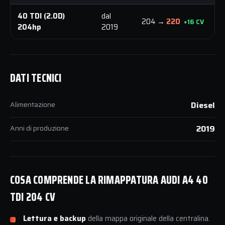
40 TDI (2.0D)
dal
4
204 →
220
+16 CV
204hp
2019
DATI TECNICI
Alimentazione
Diesel
Anni di produzione
2019
COSA COMPRENDE LA RIMAPPATURA AUDI A4 40
TDI 204 CV
Lettura e backup
della mappa originale della centralina.