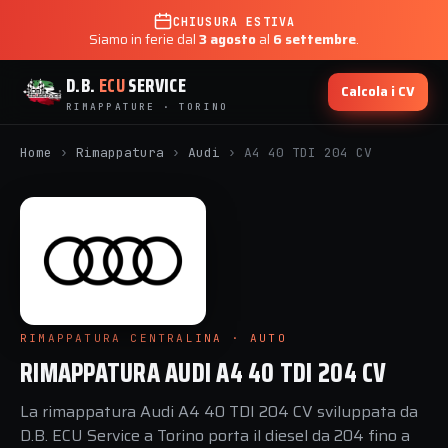
CHIUSURA ESTIVA
Siamo in ferie dal
3 agosto
al
6 settembre
.
D.B.
ECU
SERVICE
Calcola i CV
RIMAPPATURE · TORINO
Home
›
Rimappatura
›
Audi
›
A4 40 TDI 204 CV
RIMAPPATURA CENTRALINA · AUTO
RIMAPPATURA AUDI A4 40 TDI 204 CV
La rimappatura Audi A4 40 TDI 204 CV sviluppata da
D.B. ECU Service a Torino porta il diesel da 204 fino a