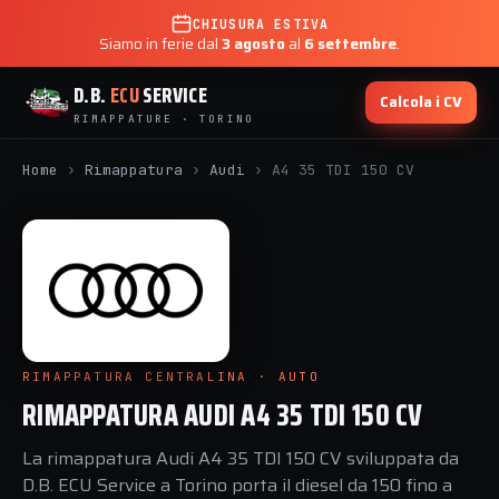
CHIUSURA ESTIVA
Siamo in ferie dal
3 agosto
al
6 settembre
.
D.B.
ECU
SERVICE
Calcola i CV
RIMAPPATURE · TORINO
Home
›
Rimappatura
›
Audi
›
A4 35 TDI 150 CV
RIMAPPATURA CENTRALINA · AUTO
RIMAPPATURA AUDI A4 35 TDI 150 CV
La rimappatura Audi A4 35 TDI 150 CV sviluppata da
D.B. ECU Service a Torino porta il diesel da 150 fino a