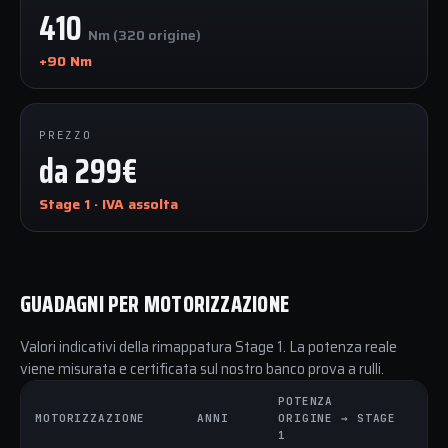
410
Nm (320 origine)
+90 Nm
PREZZO
da 299€
Stage 1 · IVA assolta
GUADAGNI PER MOTORIZZAZIONE
Valori indicativi della rimappatura Stage 1. La potenza reale
viene misurata e certificata sul nostro banco prova a rulli.
POTENZA
C
MOTORIZZAZIONE
ANNI
ORIGINE → STAGE
O
1
1