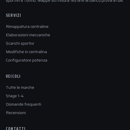
sportivi a Torino. Mappe su misura testate al banco prova a rulli.
SERVIZI
Rimappatura centraline
Elaborazioni meccaniche
Scarichi sportivi
Modifiche in centralina
Configuratore potenza
VEICOLI
Tutte le marche
Stage 1-4
Domande frequenti
Recensioni
CONTATTI