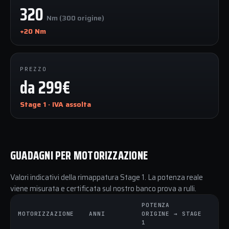
320
Nm (300 origine)
+20 Nm
PREZZO
da 299€
Stage 1 · IVA assolta
GUADAGNI PER MOTORIZZAZIONE
Valori indicativi della rimappatura Stage 1. La potenza reale
viene misurata e certificata sul nostro banco prova a rulli.
POTENZA
C
MOTORIZZAZIONE
ANNI
ORIGINE → STAGE
O
1
1