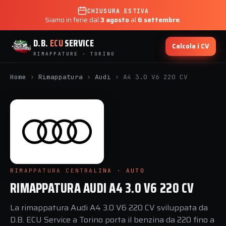
CHIUSURA ESTIVA
Siamo in ferie dal
3 agosto
al
6 settembre
.
D.B.
ECU
SERVICE
Calcola i CV
RIMAPPATURE · TORINO
Home
›
Rimappatura
›
Audi
›
A4 3.0 V6 220 CV
RIMAPPATURA CENTRALINA · AUTO
RIMAPPATURA AUDI A4 3.0 V6 220 CV
La rimappatura Audi A4 3.0 V6 220 CV sviluppata da
D.B. ECU Service a Torino porta il benzina da 220 fino a