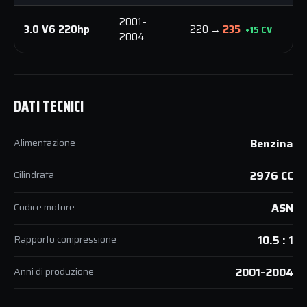
2001–
3.0 V6 220hp
220 →
235
3
+15 CV
2004
DATI TECNICI
Alimentazione
Benzina
Cilindrata
2976 CC
Codice motore
ASN
Rapporto compressione
10.5 : 1
Anni di produzione
2001–2004