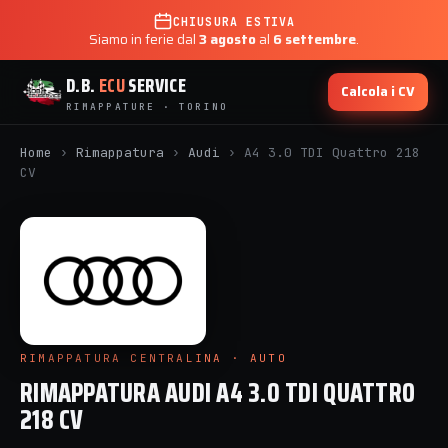
CHIUSURA ESTIVA
Siamo in ferie dal
3 agosto
al
6 settembre
.
D.B.
ECU
SERVICE
Calcola i CV
RIMAPPATURE · TORINO
Home
›
Rimappatura
›
Audi
›
A4 3.0 TDI Quattro 218
CV
RIMAPPATURA CENTRALINA · AUTO
RIMAPPATURA AUDI A4 3.0 TDI QUATTRO
218 CV