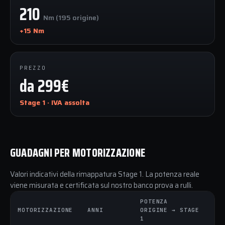
210
Nm (195 origine)
+15 Nm
PREZZO
da 299€
Stage 1 · IVA assolta
GUADAGNI PER MOTORIZZAZIONE
Valori indicativi della rimappatura Stage 1. La potenza reale
viene misurata e certificata sul nostro banco prova a rulli.
POTENZA
C
MOTORIZZAZIONE
ANNI
ORIGINE → STAGE
O
1
1