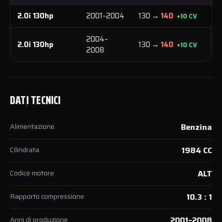
2.0i 130hp
2001–2004
130 →
140
1
+10 CV
2004–
2.0i 130hp
130 →
140
1
+10 CV
2008
DATI TECNICI
Alimentazione
Benzina
Cilindrata
1984 CC
Codice motore
ALT
Rapporto compressione
10.3 : 1
Anni di produzione
2001–2008