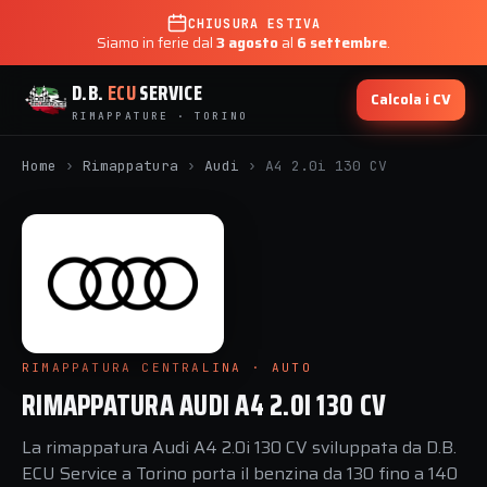
CHIUSURA ESTIVA
Siamo in ferie dal
3 agosto
al
6 settembre
.
D.B.
ECU
SERVICE
Calcola i CV
RIMAPPATURE · TORINO
Home
›
Rimappatura
›
Audi
›
A4 2.0i 130 CV
RIMAPPATURA CENTRALINA · AUTO
RIMAPPATURA AUDI A4 2.0I 130 CV
La rimappatura Audi A4 2.0i 130 CV sviluppata da D.B.
ECU Service a Torino porta il benzina da 130 fino a 140