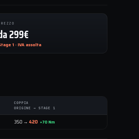
PREZZO
da 299€
Stage 1 · IVA assolta
COPPIA
ORIGINE → STAGE 1
350 →
420
+70 Nm