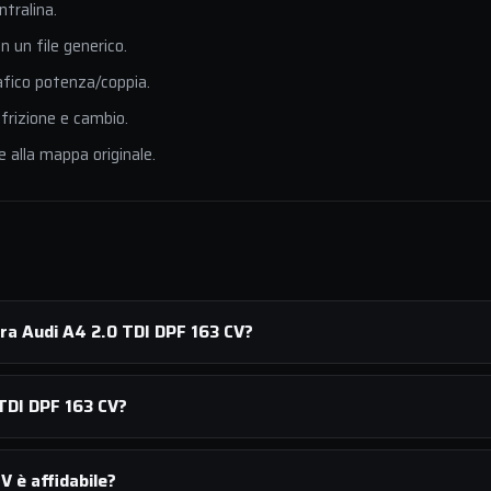
ntralina.
 un file generico.
afico potenza/coppia.
 frizione e cambio.
e alla mappa originale.
ra Audi A4 2.0 TDI DPF 163 CV?
TDI DPF 163 CV?
 è affidabile?