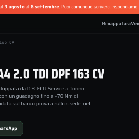
dal
3 agosto
al
6 settembre
.
Puoi comunque scriverci: rispondiamo e
Rimappatura
Vei
163 CV
 2.0 TDI DPF 163 CV
luppata da D.B. ECU Service a Torino
a, con un guadagno fino a +70 Nm di
data sul banco prova a rulli in sede, nel
atsApp