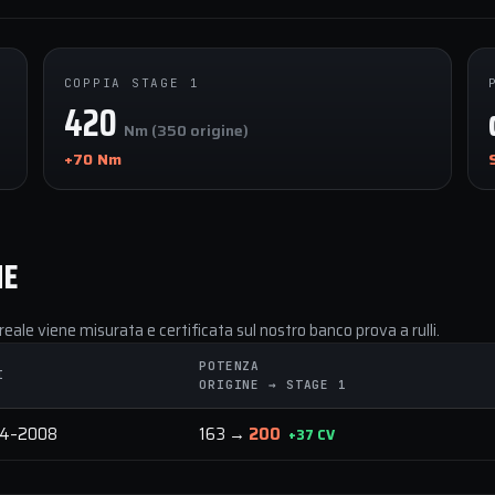
COPPIA STAGE 1
420
Nm (350 origine)
+70 Nm
NE
reale viene misurata e certificata sul nostro banco prova a rulli.
POTENZA
I
ORIGINE → STAGE 1
4–2008
163 →
200
+37 CV