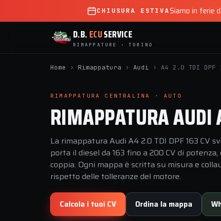
Siamo in ferie 
CHIUSURA ESTIVA
D.B.
ECU
SERVICE
RIMAPPATURE · TORINO
Home
›
Rimappatura
›
Audi
›
A4 2.0 TDI DPF 
RIMAPPATURA CENTRALINA · AUTO
RIMAPPATURA AUDI A4
La rimappatura Audi A4 2.0 TDI DPF 163 CV svi
porta il diesel da 163 fino a 200 CV di potenz
coppia. Ogni mappa è scritta su misura e collau
rispetto delle tolleranze del motore.
Calcola i tuoi CV
Ordina la mappa
Wh