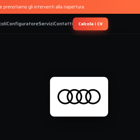
 prenotiamo gli interventi alla riapertura.
coli
Configuratore
Servizi
Contatti
Calcola i CV