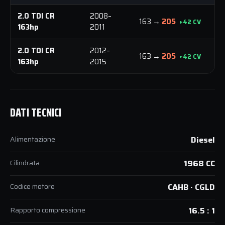
2.0 TDI CR
2008–
3
163 →
205
+42 CV
163hp
2011
N
2.0 TDI CR
2012–
3
163 →
205
+42 CV
163hp
2015
N
DATI TECNICI
Alimentazione
Diesel
Cilindrata
1968 CC
Codice motore
CAHB · CGLD
Rapporto compressione
16.5 : 1