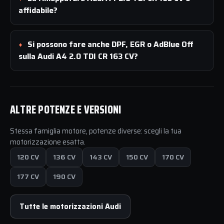
affidabile?
Si possono fare anche DPF, EGR o AdBlue Off
sulla Audi A4 2.0 TDI CR 163 CV?
ALTRE POTENZE E VERSIONI
Stessa famiglia motore, potenze diverse: scegli la tua
motorizzazione esatta.
120 CV
136 CV
143 CV
150 CV
170 CV
177 CV
190 CV
Tutte le motorizzazioni Audi