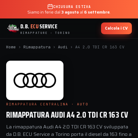
CHIUSURA ESTIVA
Siamo in ferie dal
3 agosto
al
6 settembre
.
D.B.
ECU
SERVICE
Calcola i CV
RIMAPPATURE · TORINO
Home
›
Rimappatura
›
Audi
›
A4 2.0 TDI CR 163 CV
RIMAPPATURA CENTRALINA · AUTO
RIMAPPATURA AUDI A4 2.0 TDI CR 163 CV
La rimappatura Audi A4 2.0 TDI CR 163 CV sviluppata
da D.B. ECU Service a Torino porta il diesel da 163 fino a