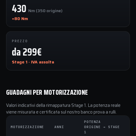
430
Nm (350 origine)
+80 Nm
PREZZO
da 299€
Stage 1 · IVA assolta
GUADAGNI PER MOTORIZZAZIONE
Valori indicativi della rimappatura Stage 1. La potenza reale
viene misurata e certificata sul nostro banco prova a rulli.
POTENZA
C
MOTORIZZAZIONE
ANNI
ORIGINE → STAGE
O
1
1