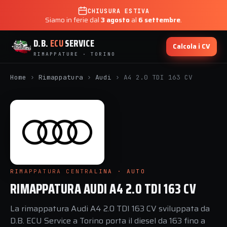
CHIUSURA ESTIVA
Siamo in ferie dal
3 agosto
al
6 settembre
.
D.B.
ECU
SERVICE
Calcola i CV
RIMAPPATURE · TORINO
Home
›
Rimappatura
›
Audi
›
A4 2.0 TDI 163 CV
RIMAPPATURA CENTRALINA · AUTO
RIMAPPATURA AUDI A4 2.0 TDI 163 CV
La rimappatura Audi A4 2.0 TDI 163 CV sviluppata da
D.B. ECU Service a Torino porta il diesel da 163 fino a