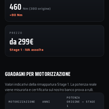
460
Nm (380 origine)
+80 Nm
PREZZO
da 299€
Stage 1 · IVA assolta
GUADAGNI PER MOTORIZZAZIONE
Valori indicativi della rimappatura Stage 1. La potenza reale
viene misurata e certificata sul nostro banco prova a rulli.
POTENZA
C
MOTORIZZAZIONE
ANNI
ORIGINE → STAGE
O
1
1