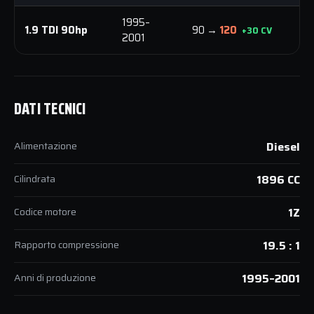
1995–
1.9 TDI 90hp
90 →
120
2
+30 CV
2001
DATI TECNICI
Alimentazione
Diesel
Cilindrata
1896 CC
Codice motore
1Z
Rapporto compressione
19.5 : 1
Anni di produzione
1995–2001