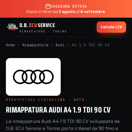
CHIUSURA ESTIVA
Siamo in ferie dal
3 agosto
al
6 settembre
.
D.B.
ECU
SERVICE
Calcola i CV
RIMAPPATURE · TORINO
Home
›
Rimappatura
›
Audi
›
A4 1.9 TDI 90 CV
RIMAPPATURA CENTRALINA · AUTO
RIMAPPATURA AUDI A4 1.9 TDI 90 CV
La rimappatura Audi A4 1.9 TDI 90 CV sviluppata da
D.B. ECU Service a Torino porta il diesel da 90 fino a