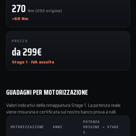
270
Nm (202 origine)
+68 Nm
PREZZO
da 299€
Stage 1 · IVA assolta
GUADAGNI PER MOTORIZZAZIONE
Valori indicativi della rimappatura Stage 1. La potenza reale
viene misurata e certificata sul nostro banco prova a rulli.
POTENZA
C
MOTORIZZAZIONE
ANNI
ORIGINE → STAGE
O
1
1