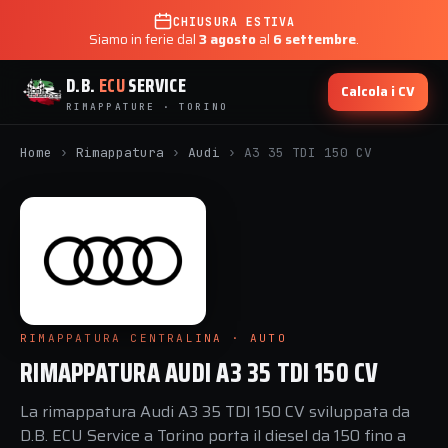
CHIUSURA ESTIVA
Siamo in ferie dal
3 agosto
al
6 settembre
.
D.B.
ECU
SERVICE
Calcola i CV
RIMAPPATURE · TORINO
Home
›
Rimappatura
›
Audi
›
A3 35 TDI 150 CV
RIMAPPATURA CENTRALINA · AUTO
RIMAPPATURA AUDI A3 35 TDI 150 CV
La rimappatura Audi A3 35 TDI 150 CV sviluppata da
D.B. ECU Service a Torino porta il diesel da 150 fino a