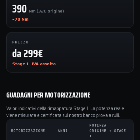
390
Nm (320 origine)
+70 Nm
PREZZO
da 299€
Stage 1 · IVA assolta
GUADAGNI PER MOTORIZZAZIONE
Valori indicativi della rimappatura Stage 1. La potenza reale
viene misurata e certificata sul nostro banco prova a rulli.
POTENZA
C
MOTORIZZAZIONE
ANNI
ORIGINE → STAGE
O
1
1