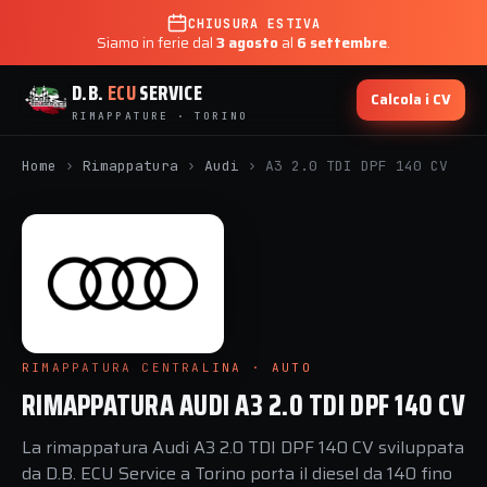
CHIUSURA ESTIVA
Siamo in ferie dal
3 agosto
al
6 settembre
.
D.B.
ECU
SERVICE
Calcola i CV
RIMAPPATURE · TORINO
Home
›
Rimappatura
›
Audi
›
A3 2.0 TDI DPF 140 CV
RIMAPPATURA CENTRALINA · AUTO
RIMAPPATURA AUDI A3 2.0 TDI DPF 140 CV
La rimappatura Audi A3 2.0 TDI DPF 140 CV sviluppata
da D.B. ECU Service a Torino porta il diesel da 140 fino