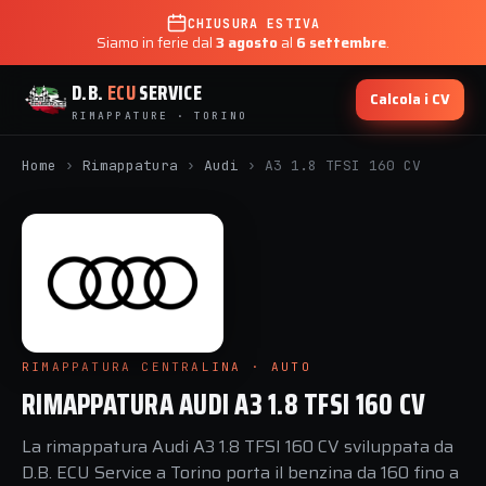
CHIUSURA ESTIVA
Siamo in ferie dal
3 agosto
al
6 settembre
.
D.B.
ECU
SERVICE
Calcola i CV
RIMAPPATURE · TORINO
Home
›
Rimappatura
›
Audi
›
A3 1.8 TFSI 160 CV
RIMAPPATURA CENTRALINA · AUTO
RIMAPPATURA AUDI A3 1.8 TFSI 160 CV
La rimappatura Audi A3 1.8 TFSI 160 CV sviluppata da
D.B. ECU Service a Torino porta il benzina da 160 fino a