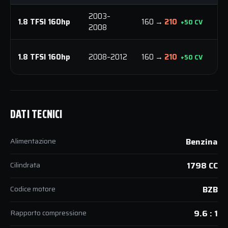
2003–
2
1.8 TFSI 160hp
160 →
210
+50 CV
2008
N
2
1.8 TFSI 160hp
2008–2012
160 →
210
+50 CV
N
DATI TECNICI
Alimentazione
Benzina
Cilindrata
1798 CC
Codice motore
BZB
Rapporto compressione
9.6 : 1