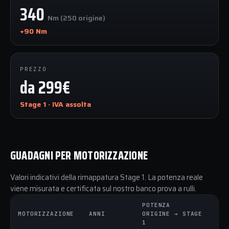
340
Nm (250 origine)
+90 Nm
PREZZO
da 299€
Stage 1 · IVA assolta
GUADAGNI PER MOTORIZZAZIONE
Valori indicativi della rimappatura Stage 1. La potenza reale
viene misurata e certificata sul nostro banco prova a rulli.
POTENZA
C
MOTORIZZAZIONE
ANNI
ORIGINE → STAGE
O
1
1